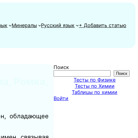
зык
Минералы
Русский язык
+ Добавить статью
Поиск
Поиск
а, Ромка,
Тесты по Физике
Тесты по Химии
Таблицы по химии
Войти
ен, обладающее
имен, связывая