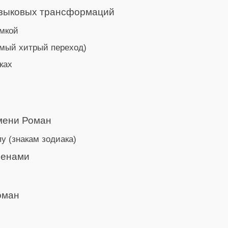
языковых трансформаций
омкой
мый хитрый переход)
ках
мени Роман
у (знакам зодиака)
менами
оман