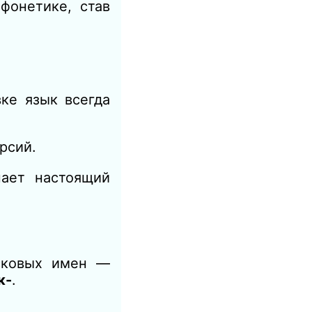
фонетике, став
ке язык всегда
рсий.
нает настоящий
асковых имен —
к-
.