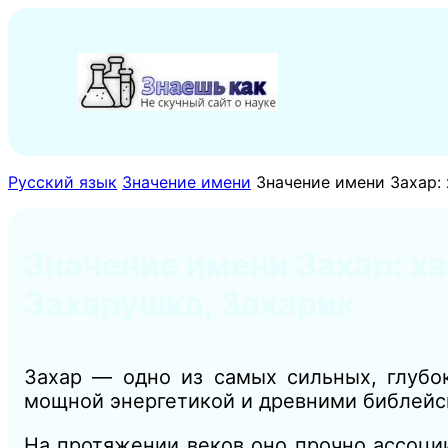
Перейти
к
содержимому
Русский язык
Значение имени
Значение имени Захар: 
Значение имени Захар: ха
Захарушка, Захарик
Захар — одно из самых сильных, глубо
мощной энергетикой и древними библейс
На протяжении веков оно прочно ассоци