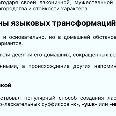
годаря своей лаконичной, мужественной 
городства и стойкости характера.
айны языковых трансформаций
 и основательно, но в домашней обстанов
ариантов.
икли десятки его домашних, сокращенных ве
енными, а происхождение других напоми
шкой
ествовал популярный способ создания л
о-ласкательных суффиксов
-к-
,
-ушк-
или
-и