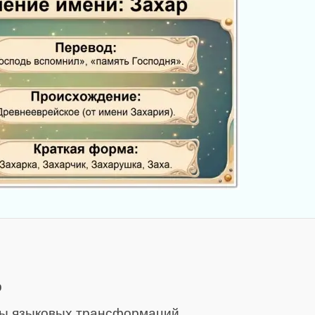
р
йны языковых трансформаций