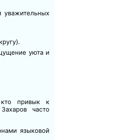
и уважительных
ругу).
щущение уюта и
 кто привык к
Захаров часто
онами языковой