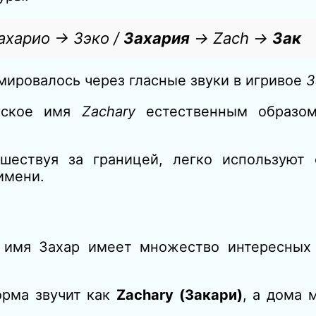
ахарио → Зэко /
Захария
→ Zach →
Зак
ировалось через гласные звуки в игривое
З
ейское имя
Zachary
естественным образом
ешествуя за границей, легко используют
имени.
 имя Захар имеет множество интересных
орма звучит как
Zachary (Закари)
, а дома 