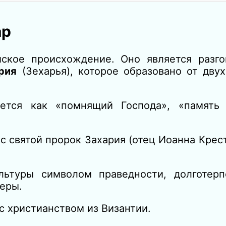
ар
ское происхождение. Оно является разг
рия
(Зехарья), которое образовано от двух
уется как «помнящий Господа», «память
 святой пророк Захария (отец Иоанна Крест
льтуры символом праведности, долготерп
еры.
с христианством из Византии.