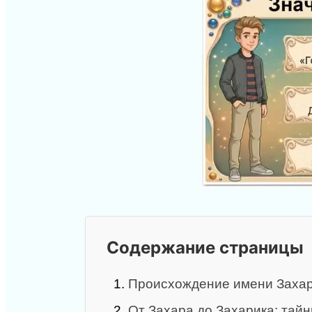
Содержание страницы
1.
Происхождение имени Заха
2.
От Захара до Захарика: та