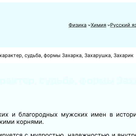
Физика
Химия
Русский я
характер, судьба, формы Захарка, Захарушка, Захарик
рактер, судьба, формы Зах
ких и благородных мужских имен в истор
кими корнями.
ируется с мудростью, надежностью и внутр