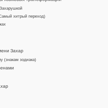
 Захарушкой
(Самый хитрый переход)
ках
мени Захар
у (знакам зодиака)
менами
ахар