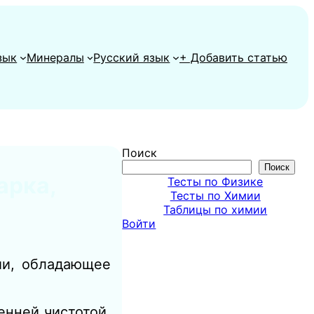
зык
Минералы
Русский язык
+ Добавить статью
Поиск
Поиск
арка,
Тесты по Физике
Тесты по Химии
Таблицы по химии
Войти
ии, обладающее
енней чистотой,