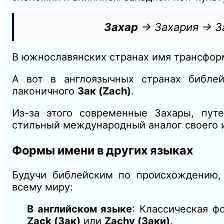
Захар
→ Захария → З
В южнославянских странах имя трансформ
А вот в англоязычных странах библ
лаконичного
Зак (Zach)
.
Из-за этого современные Захары, пут
стильный международный аналог своего 
Формы имени в других языках
Будучи библейским по происхождению,
всему миру:
В английском языке
: Классическая ф
Zack (Зак)
или
Zachy (Заки)
.