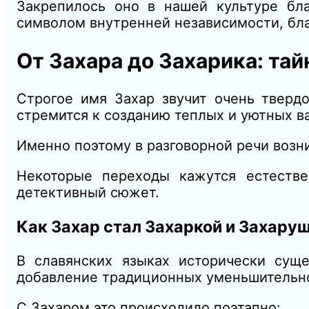
Закрепилось оно в нашей культуре бла
символом внутренней независимости, бла
От Захара до Захарика: т
Строгое имя Захар звучит очень твердо
стремится к созданию теплых и уютных в
Именно поэтому в разговорной речи возн
Некоторые переходы кажутся естеств
детективный сюжет.
Как Захар стал Захаркой и Захару
В славянских языках исторически сущ
добавление традиционных уменьшительн
С Захаром это происходило поэтапно: