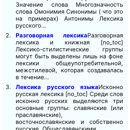
Значение слова Многозначность
слова Омонимия Синонимы ( что это
на примерах) Антонимы Лексика
русского…
Разговорная лексика
Разговорная
лексика и книжная [no_toc]
Лексико-стилистические группы
могут быть выделены лишь на фоне
лексики общеупотребительной,
межстилевой, которая создавалась
в течение…
Лексика русского языка
Исконно
русская лексика [no_toc] Среди слов
исконно русских выделяются три
основные группы: славянские (или
праславянские),
восточнославянские и собственно
русские. Общеславянскими…