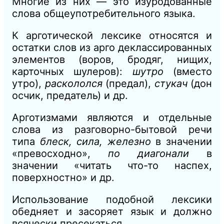
Многие из них — это изуродованные
слова общеупотребительного языка.
К
арготической лексике относятся и
остатки слов из арго деклассированных
элементов (воров, бродяг, нищих,
карточных шулеров):
шутро
(вместо
утро),
раскололся
(предал),
стукач
(дон
осчик, предатель)
и
др.
Арготизмами являются
и
отдельные
слова из разговорно-бытовой речи
типа
блеск, сила, железно
в значении
«превосходно»,
по диагонали
в
значении «читать что-то наспех,
поверхностно» и др.
Использование подобной лексики
обедняет
и
засоряет язык и должно
всячески пресекаться.