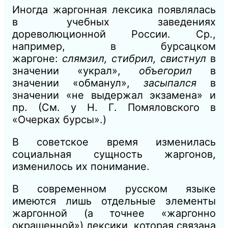
Иногда жаргонная лексика появлялась
в учебных заведениях
дореволюционной России. Ср.,
например, в бурсацком
жаргоне:
слямзил, стибрил, свистнул
в
значении «украл»,
объегорил
в
значе
нии «обманул»,
засыпался
в
значении «не выдержал экзамена» и
пр. (См. у
Н. Г.
Помяловского в
«Очерках бурсы».)
В
советское время изменилась
социальная сущность жаргонов,
изменилось их понимание.
В
современном русском языке
имеются лишь отдельные элементы
жаргонной (а точнее «жаргонно
окрашенной») лексики, которая связана