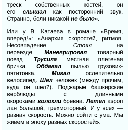
треск собственных костей, он
его
слышал
как посторонний звук.
Странно, боли никакой
не было».
Или у В. Катаева в романе «Время,
вперед!»: «Анархия скоростей, ритмов.
Несовпадение.
Стоял
на
переезде.
Маневрировал
товарный
поезд.
Трусила
местная плетеная
бричка.
Обдавал
пылью грузовик-
пятитонка.
Мигал
ослепительно
велосипед.
Шел
человек (между прочим,
куда он шел?). Поджарые башкирские
верблюды с длинными
окороками
волокли
бревна.
Летел
аэроп
лан большой, трехмоторный. И у всех —
разная скорость. Можно сойти с ума. Мы
живем в эпоху разных скоростей».