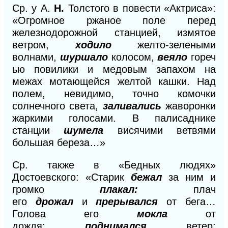
Ср. у А.
Н.
Толстого в повести «Актриса»:
«Огромное ржаное поле перед
железнодорожной станцией, измятое
ветром,
ходило
желто-зелеными
волнами,
шуршало
колосом,
веяло
гореч
ью повилики и медовым запахом на
межах мотающейся желтой кашки. Над
полем, невидимо, точно комочки
солнечного света,
заливались
жаворонки
жаркими голосами. В палисаднике
станции
шумела
висячими ветвями
большая береза…»
Ср. также в «Бедных людях»
Достоевского: «Старик
бежал
за ним и
громко
плакал:
плач
его
дрожал
и
прерывался
от бега…
Голова его
мокла
от
дождя;
поднимался
ветер;