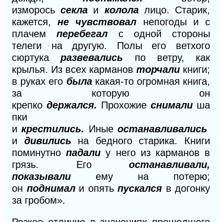
изморось
секла
и
колола
лицо. Старик,
кажется,
не чувствовал
непогоды и с
плачем
перебегал
с одной стороны
телеги на другую. Полы его ветхого
сюртука
развевались
по ветру, как
крылья. Из всех карманов
торчали
книги;
в руках его
была
какая-то огромная книга,
за которую он
крепко
держался.
Прохожие
снимали
ша
пки
и
крестились.
Иные
останавливались
и
дивились
на бедного старика. Книги
поминутно
падали
у него из карманов в
грязь. Его
останавливали,
показывали
ему на потерю;
он
поднимал
и опять
пускался
в догонку
за гробом».
Резкое отличие в значениях прошедшего