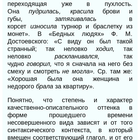
переходящая уже в пухлость.
Она
пудрилась, красила
брови и
губы,
затягивалась
в
корсет
износила
турнюр и браслетку из
монет». В «Бедных людях» Ф. М.
Достоевского: «С виду он был такой
странный; так неловко
ходил,
так
неловко
раскланивался,
так
чудно
говорил,
что я сначала на него без
смеху и смотреть
не могла».
Ср. там же:
«Хорошая
была
она женщина и
недорого
брала
за квартиру».
Понятно, что степень и характер
качественно-описательного оттенка в
форме прошедшего времени
несовершенного вида зависят и от того
синтаксического контекста, в который
вмещен соответствующий глагол, и от его