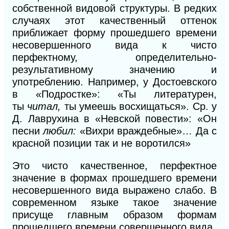
собственной видовой структуры. В редких
случаях этот качественный оттенок
приближает форму прошедшего времени
несовершенного вида к чисто
перфектному, определительно-
результативному значению и
употреблению. Например, у Достоевского
в «Подростке»: «Ты литературен,
ты
читал,
ты умеешь восхищаться». Ср. у
Д. Лаврухина в «Невской повести»: «Он
песни
любил:
«Вихри враждебные»… Да с
красной позиции так и не воротился»
Это чисто качественное, перфектное
значение в формах прошедшего времени
несовершенного вида выражено слабо. В
современном языке такое значение
присуще главным образом формам
прошедшего времени совершен
ного
вида.