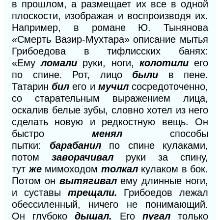
в прошлом, а размещает их все в одной
плоскости, изображая и воспроизводя их.
Например, в романе Ю. Тынянова
«Смерть Вазир-Мухтара» описание мытья
Грибоедова в тифлисских банях:
«Ему
ломали
руки, ноги,
колотили
его
по спине. Рот, лицо
были
в пене.
Татарин
бил
его и
мучил
сосредоточенно,
со старательным выражением лица,
оскалив белые зубы, словно хотел из него
сделать новую и редкостную вещь. Он
быстро
менял
способы
пытки:
барабанил
по спине кулаками,
потом
заворачивал
руки за спину,
тут
же
мимоходом
толкал
кулаком в бок.
Потом он
вытягивал
ему длинные ноги,
и суставы
трещали.
Грибоедов лежал
обессиленный, ничего не понимающий.
Он глубоко
дышал.
Его
пугал
только