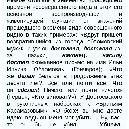
времени несовершенного вида в этой его
основной воспроизводящей и
живописущей функции от значений
прошедшего времени вида совершенного
видно в таких примерах: «Вдруг пришел
возвратившийся из города обломовский
мужик, и уж он
доставал, доставал
из-
за пазухи,
наконец, насилу
достал
скомканное письмо на имя Ильи
Ильича Обломова» (Гончаров); «Что
же
делал
Бельтов в продолжение этих
десяти лет? Все или почти все. Что
он
сделал!
Ничего, или почти ничего»
(Герцен, «Кто виноват?»). У Достоевского
в рукописных набросках к «Братьям
Карамазовым»: «О боже! вы мне даете
идею: ведь он меня мог убить.— Ну, вас-
то он бы не убил. —
Убивал,