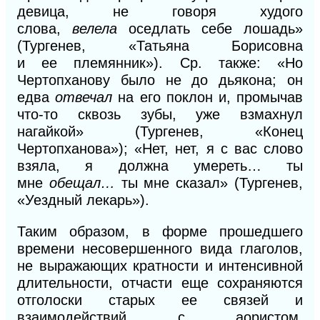
девица, не говоря худого
слова,
велела
оседлать себе лошадь»
(Тургенев, «Татьяна Борисовна
и
ее
племянник»). Ср. также: «Но
Чертопханову было не до дьякона; он
едва
отвечал
на его поклон
и,
промычав
что-то сквозь зубы, уже
взмахнул
нагайкой» (Тургенев, «Конец
Чертопханова»); «Нет, нет, я с вас слово
взяла, я должна умереть… ты
мне
обещал…
ты мне сказал» (Тургенев,
«Уездный лекарь»).
Таким образом, в форме прошедшего
времени несовершенного вида глаголов,
не выражающих кратности и интенсивной
длительности, отчасти еще сохраняются
отголоски старых ее связей и
взаимодействий с аористом,