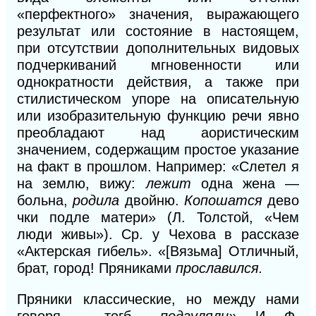
«перфектного» значения, выражающего
результат или состояние в настоящем,
при отсутствии дополнительных видовых
подчеркиваний мгновенности или
однократности действия, а также при
стилистическом упоре на описательную
или изобразительную функцию речи явно
преобладают над аористическим
значением, содержащим простое указание
на факт в прошлом. Например: «Слетел я
на землю, вижу:
лежит
одна жена —
больна,
родила
двойню.
Копошатся
дево
чки подле матери»
(Л.
Толстой, «Чем
люди живы»). Ср. у Чехова
в
рассказе
«Актерская гибель». «[Вязьма] Отличный,
брат, город! Пряниками
прославился.
Пряники классические, но между нами
говоря — тогб…
подгуляли».
И. Ф.