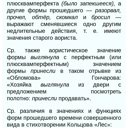
плюсквамперфекта
(было запекшееся),
а
другие формы прошедшего —
разорвал,
прочел, обтёр, скомкал
и
бросил
—
выражают сменявшиеся одно другим
недлительные действия, т. е. имеют
значения старого аориста.
Ср. также аористическое значение
формы
выглянула
с перфектным (или
плюсквамперфектным) значением
формы
принесли
в таком отрывке из
«Обломова» Гончарова:
«Хозяйка
выглянула
из двери с
предложением посмотреть
полотно:
принесли
продавать».
Ср. различия в значениях и функциях
форм прошедшего времени совершенного
вида в стихотворении Кольцова «Лес»: