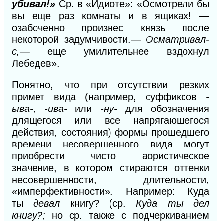
убивал!»
Ср. в «Идиоте»: «Осмотрели бы
вы еще раз комнаты и в ящиках! —
озабоченно произнес князь после
неко
торой
задумчивости.—
Осматривал-
с,—
еще умилительнее вздохнул
Лебедев».
Понятно, что при отсутствии резких
примет вида (например, суффиксов
-
ыва-,
-ива-
или
-ну-
для обозначения
длящегося или все напрягающегося
действия, состояния) формы прошедшего
времени несовершенного вида могут
приобрести чисто аористическое
значение, в котором стираются оттенки
несовершенности, длительности,
«имперфективности». Например: Куда
ты
девал
книгу? (ср.
Куда ты дел
книгу?;
но
ср.
также
с
подчеркиванием