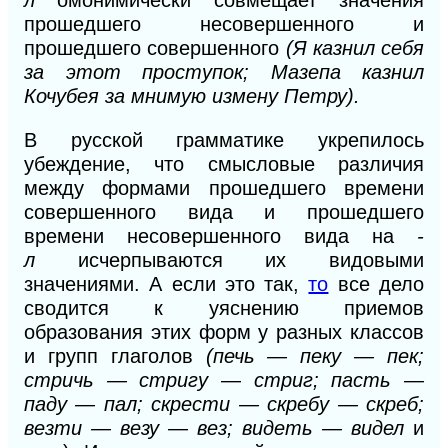
прошедшего несовершенного и
прошедшего совершенного
(Я казнил себя
за этот проступок; Мазепа казнил
Кочубея за мнимую измену Петру).
В русской грамматике укрепилось
убеждение, что смысловые различия
между формами прошедшего времени
совершенного вида и прошедшего
времени несовершенного вида на
-
л
исчерпываются их видовыми
значениями.
А
если это так,
то
все дело
сводится к уяснению приемов
образования этих форм у разных классов
и групп глаголов
(печь — пеку — пек;
стричь — стригу
—
стриг; пасть —
паду — пал; скрести — скребу — скреб;
везти — везу — вез; видеть — видел
и