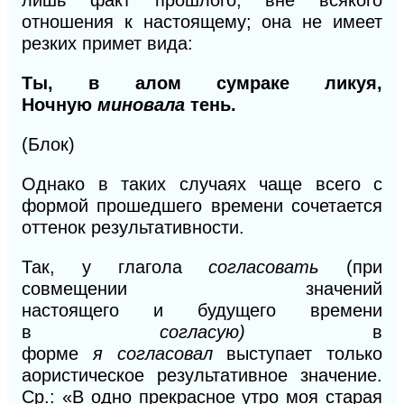
отношения к настоящему; она не имеет
резких примет вида:
Ты, в алом сумраке ликуя,
Ночную
миновала
тень.
(Блок)
Однако в таких случаях чаще всего с
формой прошедшего времени сочетается
оттенок результативности.
Так, у глагола
согласовать
(при
совмещении значений
настоящего
и
будущего времени
в
согласую)
в
форме
я
согласовал
выступает только
аористическое результативное значение.
Ср.:
«В
одно прекрасное утро моя старая