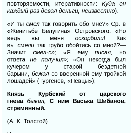
повторяемости, итеративности:
Куда он
каждый раз девал деньги, неизвестно
).
«И ты
смел
так говорить обо мне?» Ср. в
«Женитьбе Белугина» Островского: «Но
ведь вы меня
оскорбили
! Как
вы
смели
так грубо обойтись со мной?—
Значит
смел-с»;
«Я ему
писал,
но
ответа
не получил»;
«Он некогда был
кучером у старой бездетной
барыни,
бежал
со вверенной ему тройкой
лошадей» (Тургенев, «Певцы»);
Князь Курбский от царского
гнева
бежал,
С ним Васька Шибанов,
стремянный.
(А. К. Толстой)