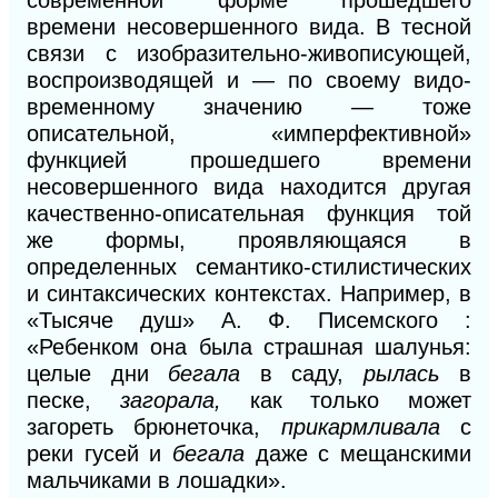
времени несовершенного вида. В тесной
связи с изобразительно-живописующей,
воспроизводящей и — по своему видо-
временному значению — тоже
описательной, «имперфективной»
функцией прошедшего времени
несовершенного вида находится другая
качественно-описательная функция той
же формы, проявляющаяся в
определенных семантико-стилистических
и синтаксических контекстах. Например, в
«Тысяче душ» А. Ф. Писемского :
«Ребенком она была страшная шалунья:
целые дни
бегала
в саду,
рылась
в
песке,
загорала,
как только может
загореть брюнеточка,
прикармливала
с
реки гусей и
бегала
даже с мещанскими
мальчиками в лошадки».