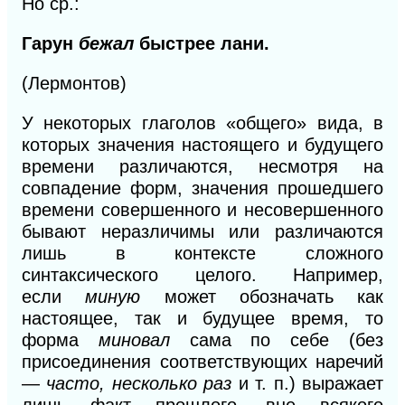
Но ср.:
Гарун
бежал
быстрее лани.
(Лермонтов)
У
некоторых глаголов «общего» вида, в
которых значения настоящего и будущего
времени различаются, несмотря на
совпадение форм, значения прошедшего
времени совершенного и
несовершенного
бывают неразличимы или различаются
лишь в контексте сложного
синтаксического целого. Например,
если
миную
может обозначать как
настоящее, так и
будущее время, то
форма
миновал
сама по себе (без
присоединения соответствующих наречий
—
часто, несколько
раз
и
т. п.) выражает
лишь факт прошлого, вне всякого