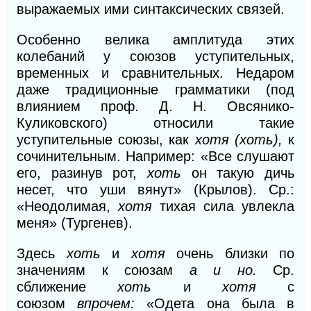
выражаемых ими синтаксических связей.
Особенно велика амплитуда этих
колебаний у союзов уступительных,
временных и сравнительных. Недаром
даже традиционные грамматики (под
влиянием проф.
Д.
Н. Овсянико-
Куликовского) относили такие
уступительные союзы, как
хотя (хоть),
к
сочинительным. Например: «Все слушают
его, разинув рот,
хоть
он такую дичь
несет, что уши вянут» (Крылов). Ср.:
«Неодолимая,
хотя
тихая сила увлекла
меня» (Тургенев).
Здесь
хоть
и
хотя
очень близки по
значениям к союзам
а и но.
Ср.
сближение
хоть
и
хотя
с
союзом
впрочем:
«Одета она была в