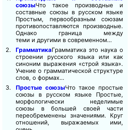
союзы
Что такое производные и
составные союзы в русском языке
Простым, первообразным союзам
противопоставляются производные.
Однако граница между
теми и другими в современном…
Грамматика
Грамматика это наука о
строении русского языка или как
синоним выражения «строй языка».
Учение о грамматической структуре
слов, о формах…
Простые союзы
Что такое простые
союзы в русском языке Простые,
морфологически неделимые
союзы в большей своей части
переобременены значениями. Круг
отношений, выражаемых ими,
очень…