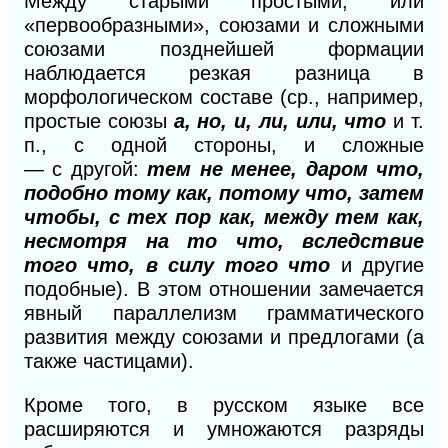
Между старыми простыми, или
«первообразными», союзами и сложными
союзами позднейшей формации
наблюдается резкая разница в
морфологическом составе (ср., например,
простые союзы
а, но, и, ли, или, что
и т.
п., с одной стороны, и сложные
—
с
другой:
тем не менее, даром что,
подобно тому как, потому что, затем
чтобы, с тех пор как, между тем как,
несмотря на то что, вследствие
того что, в силу того что
и другие
подобные). В этом отношении замечается
явный параллелизм грамматического
развития между союзами и предлогами (а
также частицами).
Кроме того, в русском языке все
расширяются и умножаются разряды