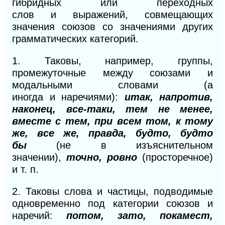
гибридных или переходных
слов
и
выражений, совмещающих
значения союзов со значениями других
грамматических категорий.
1.
Таковы, например, группы,
промежуточные между союзами и
модальными словами (а
иногда
и
наречиями):
итак, напротив,
наконец, все-таки, тем не менее,
вместе с тем, при всем том, к тому
же, все же, правда, будто, будто
бы
(не в изъяснительном
значении),
точно, ровно
(просторечное)
и
т.
п.
2.
Таковы слова и частицы, подводимые
одновременно под категории союзов и
наречий:
потом, зато, покамест,