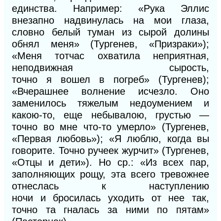
единства. Например: «Рука Эллис
внезапно надвинулась на мои глаза,
словно белый туман из сырой долины
обнял меня» (Тургенев, «Призраки»);
«Меня тотчас охватила неприятная,
неподвижная сырость,
точно
я
вошел
в
погреб» (Тургенев);
«Вчерашнее волнение исчезло. Оно
заменилось тяжелым недоумением и
какою-то,
еще
небывалою, грустью —
точно
во
мне что-то умерло» (Тургенев,
«Первая любовь»);
«Я
люблю, когда вы
говорите. Точно ручеек журчит» (Тургенев,
«Отцы
и
дети»). Но ср.:
«Из
всех пар,
заполняющих рощу, эта всего тревожнее
отнеслась к наступлению
ночи
и
бросилась уходить от нее так,
точно та гналась за ними по
пя
там»