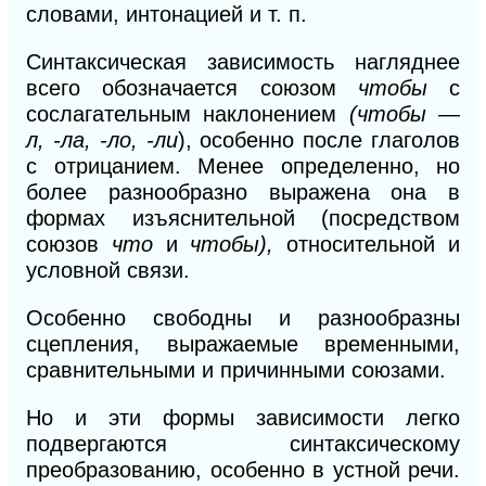
словами, интонацией и т. п.
Синтаксическая зависимость нагляднее
всего обозначается союзом
чтобы
с
сослагательным наклонением
(чтобы —
л, -ла, -ло, -ли
),
особенно после глаголов
с отрицанием. Менее определенно, но
более разнообразно выражена она в
формах изъяснительной (посредством
союзов
что
и
чтобы),
относительной и
условной связи.
Особенно свободны и разнообразны
сцепления, выражаемые временными,
сравнительными и причинными союзами.
Но и эти формы зависимости легко
подвергаются синтаксическому
пре
образованию,
особенно в устной речи.