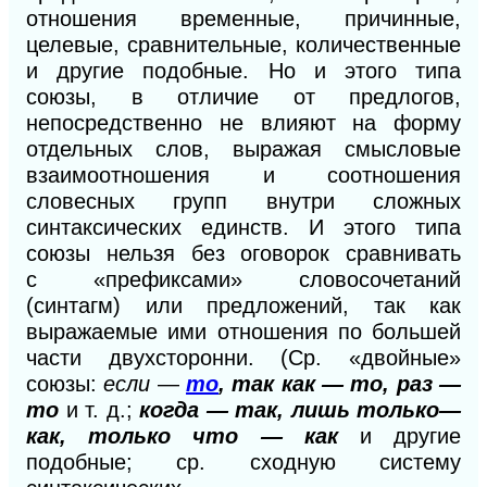
отношения временные, причинные,
целевые, сравнительные, количественные
и другие подобные. Но и этого типа
союзы, в отличие от предлогов,
непосредственно не влияют на форму
отдельных слов, выражая смысловые
взаимоотношения и соотношения
словесных групп внутри сложных
синтаксических единств. И этого типа
союзы нельзя без оговорок сравнивать
с
«пре
фиксами» словосочетаний
(синтагм) или предложений, так как
выражаемые ими отношения по большей
части двухсторонни. (Ср. «двойные»
союзы:
если
—
то
, так как — то, раз —
то
и т. д.;
когда — так, лишь только—
как, только что — как
и
другие
подобные; ср. сходную систему