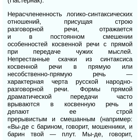
(Пастернак).
Нерасчлененность логико-синтаксических
отношений, присущая
строю
разговорной
речи, отражается
и
в
постоянном смешении
особенностей
косвенной
речи
с
прямой
при передаче чужих мыслей.
Непрестанные скачки из синтаксиса
косвенной речи
в
прямую или
несобственно-прямую речь —
характер
ная
черта русской народно-
разговорной речи. Формы прямой
драматической передачи часто
врываются в косвенную речь и
делают
ее
строй
прерывистым
и
смешанным (например:
«Вы-де с барином, говорит, мошенники, и
барин твой — плут. Мы-де, говорит,