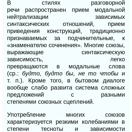
В стилях разговорной
речи
распростра
нен
прием модальной
нейтрализации зависимых
синтаксических
отношений,
прием
приведения конструкций, традиционно
признаваемых за
подчини
тельные, к
«знаменателю сочинения». Многие союзы,
выражающие синтаксическую
з
ависимость,
легко
превращаются
в
модальные слова
(ср.:
будто, будто бы, не
то чтобы
и
т.
п.). Кроме того,
в
бытовом диалоге
вообще
слабо развита
система сложных
предложений с разными
степенями
союзных сцеплений.
Употребление многих союзов
характеризуется резкими
колебаниями
в
степени тесноты и зависимости