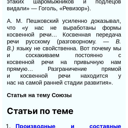
этаких шаромыжников и подлецов
видали» —
Гоголь,
«Ревизор»).
А.
М. Пешковский усиленно доказывал,
что «у нас не выработаны
формы
косвенной речи…
Косвенная передача
речи русскому (разговорному. —
В.
В.)
языку не свойственна.
Вот почему мы
и соскакиваем постоянно
с
косвенной
речи на
привычную
нам
прямую… Разграничение прямой
и
косвенной речи находится
у
нас
на
самой ранней стадии развития».
Статья на тему Союзы
Статьи по теме
Производные и составные