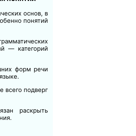
ческих основ, в
собенно понятий
 грамматических
ий — категорий
шних форм речи
языке.
е всего подверг
язан раскрыть
ния.