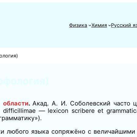
Физика
Химия
Русский я
ология)
рфология)
 области
.
Акад. А. И. Соболевский часто 
difficillimae — lexicon scribere et grammat
грамматику»).
ки любого языка сопряжёно с величайшими