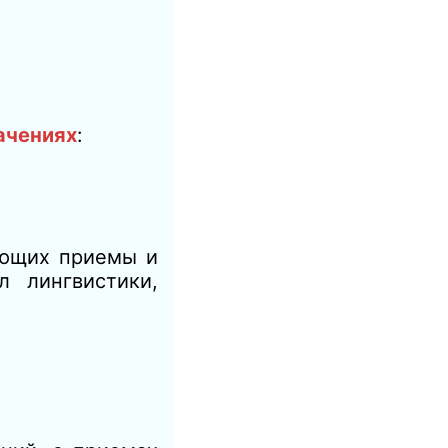
ачениях
:
яющих приемы и
л лингвистики,