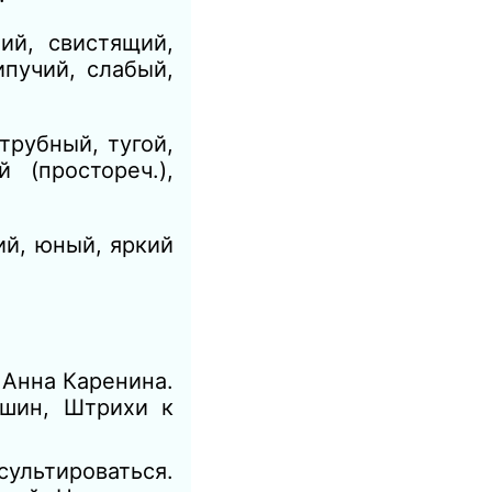
ий,
свистящий,
и
пучий,
слабый,
трубный, тугой,
чий
(просто
реч.),
ий, юный, яркий
 Анна Каренина.
шин, Штрихи к
ультироваться.