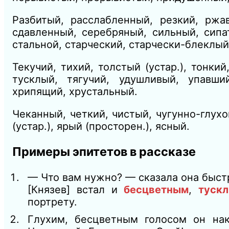
Разбитый, расслабленный, резкий, ржа
сдавленный,
се
ребряный, сильный, сип
стальной, старче
ский, старчески-блеклый
Текучий, тихий,
тол
стый
(устар.),
тонкий
тусклый, тягучий, удушливый, упавш
хрипящий, хрустальный.
Чеканный, четкий, чистый, чугунно-глух
(ус
тар.), ярый (просторен.), ясный.
Примеры эпитетов в рассказе
—
Что вам нужно? — сказала она быст
[Князев] встал и
бесцветным
,
туск
портрету.
Глухим, бесцветным голосом он нак