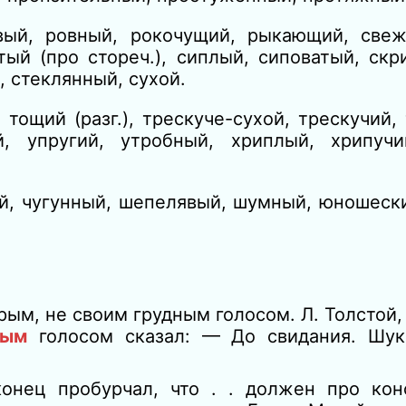
вый, ровный, рокочущий, рыкающий, све
ж
атый
(про стореч.),
сиплый, сиповатый, скр
, стеклянный, сухой.
, тощий
(разг.),
трескуче-сухой, трескучий, 
ий, упругий, утробный, хриплый, хрипу
ой, чугунный, шепелявый, шумный, юношеск
рым, не своим грудным голосом. Л. Толстой,
лым
голосом сказал: — До свидания. Шук
онец пробурчал, что . . должен про конс