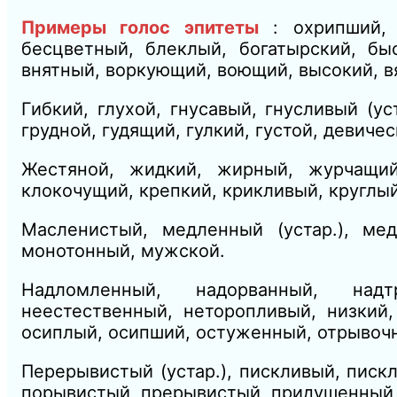
Примеры голос эпитеты
: охрипший, 
бесцветный, блеклый, богатырский, бы
внятный, воркующий, воющий, высокий, в
Гибкий, глухой, гнусавый, гнусливый
(ус
грудной, гудящий, гулкий, густой, девич
Жестяной, жидкий, жирный, журчащий
клокочущий, крепкий, крикливый, круглы
Масленистый, медленный
(устар.),
мед
монотонный, мужской.
Надломленный, надорванный, надт
неестественный, неторопливый, низкий,
осиплый, осипший, остуженный, отрывоч
Перерывистый
(устар.),
пискливый, писк
порывистый, прерывистый, придушенный,