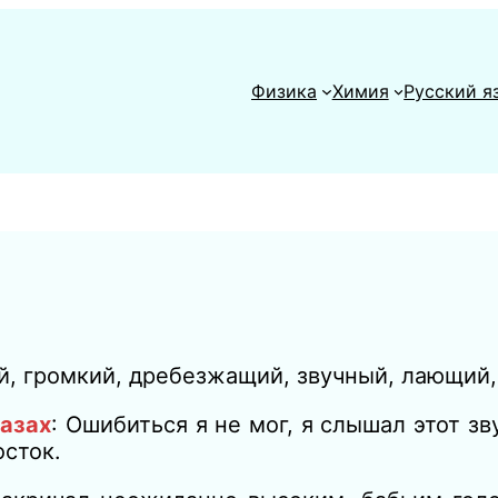
Физика
Химия
Русский я
, громкий, дребезжащий, звучный, лающий, 
казах
:
Ошибиться я
не мог, я слышал этот
зв
осток.