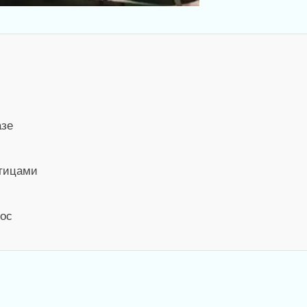
азе
птицами
лос