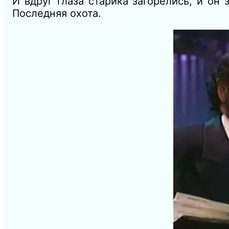
И вдруг глаза старика загорелись, и он
Последняя охота.