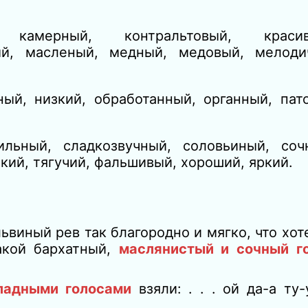
, камерный, контральтовый, крас
ый, масленый, медный, медовый, мелоди
ый, низкий, обработанный, органный, пато
ильный, сладкозвучный, соловьиный, соч
кий, тягучий, фальшивый, хороший, яркий.
ьвиный рев так благородно и мягко, что хот
такой бархатный,
маслянистый и сочный г
ладными голосами
взяли: . . . ой да-а ту-