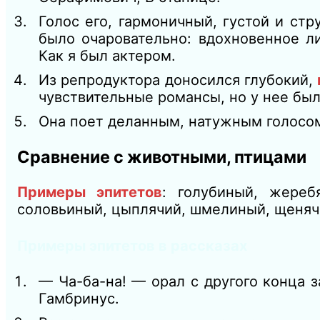
Голос его, гармоничный, густой и стр
было очаровательно: вдохновенное л
Как я был актером.
Из репродуктора доносился глубокий,
чувствительные романсы, но у нее бы
Она поет деланным, натужным голосом
Сравнение
с
животными, птицами
Примеры эпитетов
: г
олубиный, жеребя
соловьиный, цыплячий, шмелиный, щеняч
Примеры эпитетов в рассказах
—
Ча-ба-на! — орал
с
другого конца 
Гамбринус.