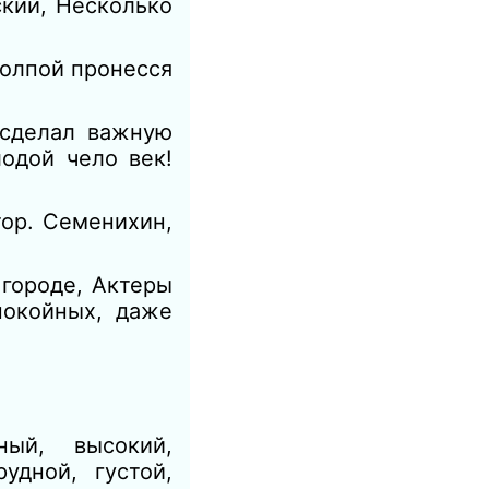
кий, Несколько
толпой пронесся
 сделал важную
одой чело век!
ор. Семенихин,
в
городе, Актеры
покойных, даже
ный, высокий,
удной, густой,