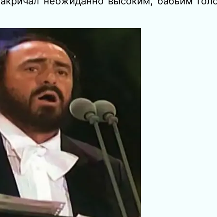
 закричал неожиданно высоким, бабьим гол