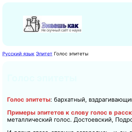
Перейти
к
содержимому
Русский язык
Эпитет
Голос эпитеты
Голос эпитеты
Голос эпитеты
:
бархатный, вздрагивающий
Примеры эпитетов к слову голос в расс
металлический
голос. Достоевский, Подр