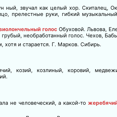
ун ный, звучал как целый хор.
Скиталец, О
ицо, прелестные руки, гибкий музыкальны
виолончельный голос
Обуховой.
Львова, Ел
л грубый, необработанный голос.
Чехов, Бабь
, хотя и старается.
Г. Марков. Сибирь.
чий, козий, козлиный, коровий, медвеж
ий.
зала не человеческий, а какой-то
жеребячий