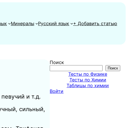
зык
Минералы
Русский язык
+ Добавить статью
Поиск
Поиск
Тесты по Физике
Тесты по Химии
Таблицы по химии
Войти
певучий и т.д.
учный,
сильный,