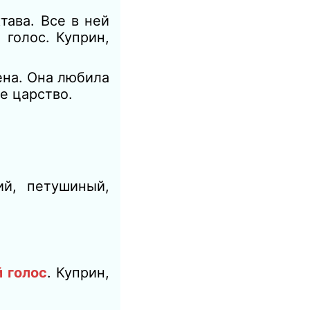
ктава.
Все в ней
й голос.
Куприн,
ена.
Она любила
е царство.
ий, петушиный,
 голос
.
Куприн,