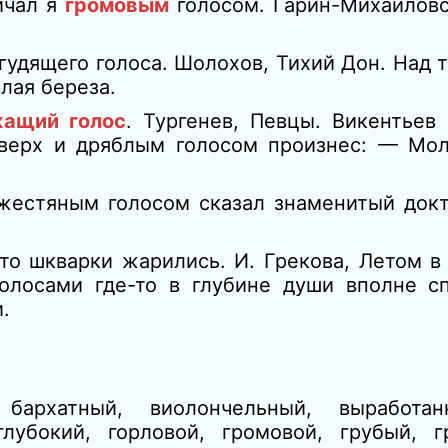
ичал я
громовым
голосом. Гарин-Михайловс
 гудящего голоса. Шолохов, Тихий Дон. Над 
лая береза.
жащий голос
. Тургенев, Певцы. Викентьев
вверх и дряблым голосом произнес: — Мол
жестяным голосом сказал знаменитый докт
дто шкварки жарились. И. Грекова, Летом
олосами где-то в глубине души вполне с
.
 бархатный, виолончельный, выработан
лубокий, горловой, громовой, грубый, гр