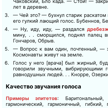
Чаковский, Бло када. — Стой! — закр
лет в деревне.
—
Чей это? — бухнул старик раскатом
его гулкий лающий голос. Бубеннов, Бе
— Ну, иду, иду, — раздался
дребез
мину, . . сморщился, поднял палец 
Гончаров, Обрыв.
— Вопрос к вам один, почтенный, — 
Космонавты живут на земле.
Голос у него [врача] был жирный, бу
говорили звучными, вибрирующими г
равнодушных людей. . . Кнорре, Озерки
Качество звучания голоса
Примеры эпитетов
: Баритональный,
гармонический, гармоничный, гибкий, г