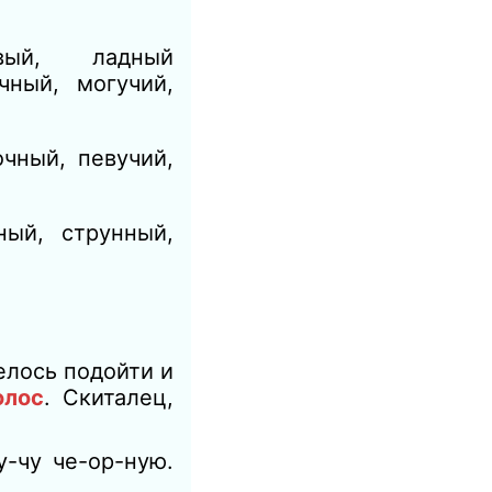
ивый, ладный
чный, могучий,
чный, певучий,
ный, струнный,
елось подойти и
олос
.
Скиталец,
у-чу че-ор-ную.