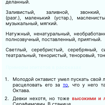
деланный.
Заливистый, заливной, звонкий
(разг.),
маленький
(устар.),
масленист
музыкальный, мягкий.
Натужный, ненатуральный, необработанн
полнозвучный, поставленный, приятный.
Светлый, серебристый, серебряный, с
театральный, тенористый, теноровый, тон
Примеры эпитетов в рассказах
Молодой октавист умел пускать свой л
расцеловать его за
то
, что у него 
Октава.
Девки нехотя, но тоже
высокими и 
Серафимович, В станице.