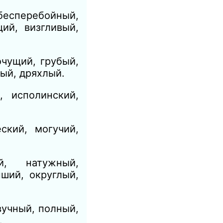
бесперебойный,
ий, визгливый,
очущий, грубый,
лый, дряхлый.
, исполинский,
ский, могучий,
й, натужный,
ший, округлый,
вучный, полный,
.