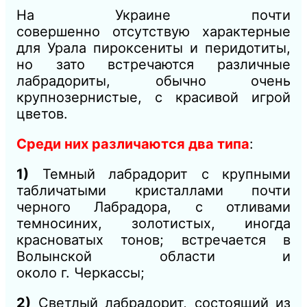
На Украине почти
совершенно
отсутствую
характерные
для Урала пироксениты и перидотиты,
но
зато
встречаются различные
лабрадориты, обычно очень
крупнозернистые, с красивой игрой
цветов.
Среди них различаются
два
типа
:
1)
Т
емный лабрадорит с крупными
табличатыми кристаллами почти
черного
Лабра
дора, с отливами
темносиних, золотистых, иногда
красноватых тонов; встречается в
Волынской области и
около
г.
Черкассы;
2)
Светлый лабрадорит, состоящий из