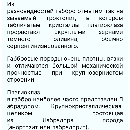
Из
разновидностей
габбро
отметим
так
на
зываемый троктолит,
в
котором
табличатые кристаллы плагиоклаза
прорастают округлыми зернами
темного оливина, обычно
серпентинизирован
ного.
Габбровые
породы
очень плотны,
вязки
и
отличаются большой механической
прочностью
при
крупнозернистом
строении.
Плагиоклаз
в
габбро
наиболее
часто
представлен
Л
абрадором.
Крупнокристаллическая,
целиком состоящая
из
Лабрадора
порода
(анортозит
или
лабрадорит).