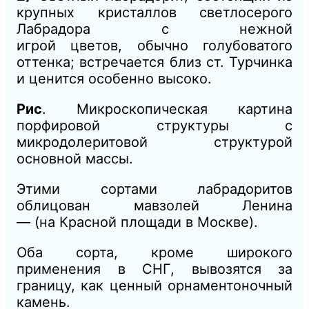
крупных кристаллов светлосерого
Лабрадора
с нежной
игрой
цветов,
обычно голубоватого
оттенка; встречается близ ст. Турчинка
и ценится
особенно
высоко.
Рис
. Микроскопическая картина
порфировой структуры с
микродолеритовой структурой
основной массы.
Этими сортами лабрадоритов
облицован мавзолей Ленина
—
(на
Красной площади в Москве).
Оба сорта, кроме широкого
применения в СНГ, вывозятся за
границу, как ценный орнаментоночный
камень.