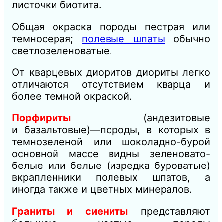
листочки биотита.
Общая окраска породы пестрая или
темносерая;
полевые шпаты
обычно
светлозеленоватые.
От кварцевых диоритов диориты легко
отличаются отсутствием кварца и
более темной окраской.
Порфириты
(андезитовые
и
базальтовые)
—породы, в
кото
рых в
темнозеленой или шоколадно-бурой
основной массе видны
зеленовато-
белые или белые (изредка буроватые)
вкрапленники полевых шпатов, а
иногда также и цветных минералов.
Граниты и сиениты
представляют