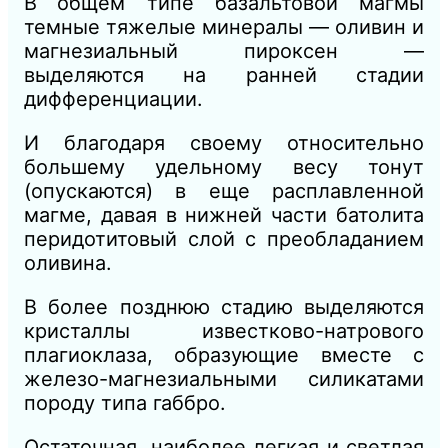
В
общем типе базальтовой магмы
темные тяжелые минералы — оливин и
магнезиальный пироксен —
выделяются н
а ранней
стадии
дифференциации.
И благодаря своему относительно
большему удельному весу тонут
(опускаются) в еще расплавленной
магме, давая в нижней части батолита
перидотитовый слой с преобладанием
оливина.
В более позднюю стадию выделяются
кристаллы известково-натрового
плагиоклаза, образующие вместе с
железо-магнезиальными силикатами
породу типа габбро.
Остаточная, наиболее легкая и светлая