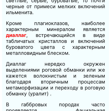
светлые, серые, буроватые, то почти
черные от примеси мелких включений
ильменита.
Кроме плагиоклазов, наиболее
характерным минералом является
диаллаг
, встречающийся в виде
табличатых кристаллов и включений
буроватого цвета с характерным
металловидным блеском.
Диаллаг нередко окружен
выделениями роговой обманки или же
кажется волокнистым и зеленым
благодаря вторичным процессам
метаморфизации и переходу в роговую
обманку (уралит) .
В габбровых породах часто
проявляется фациальиая