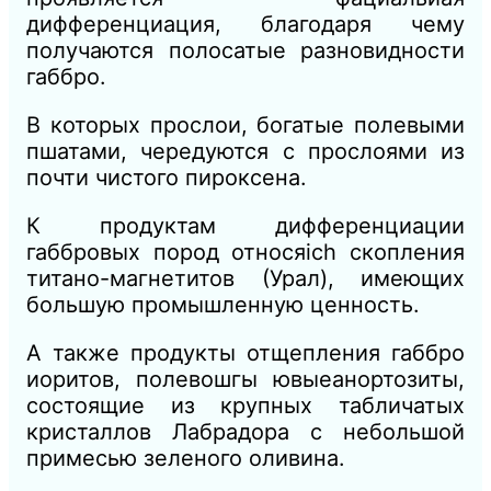
дифференциация, благодаря чему
получаются полосатые разновидности
габбро.
В которых прослои, богатые полевыми
пшатами, чередуются с прослоями из
почти чистого пироксена.
К продуктам дифференциации
габбровых пород относя
ich
скопления
титано-магнетитов (Урал), имеющих
большую промышленную ценность.
А также продукты отщепления габбро
иоритов, полевошгы ювые
анортозиты,
состоящие из крупных табличатых
кристаллов
Лабрадора
с небольшой
примесью зеленого оливина.