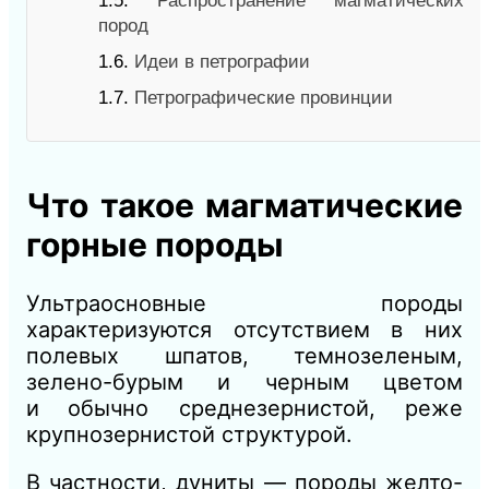
1.5.
Распространение магматических
пород
1.6.
Идеи в петрографии
1.7.
Петрографические провинции
Что такое магматические
горные породы
Ультраосновные породы
характеризуются отсутствием в них
полевых шпатов, темнозеленым,
зелено-бурым и черным цветом
и
обычно
средне
зернистой, реже
крупнозернистой структурой.
В ча
стности, дуниты — породы желто-