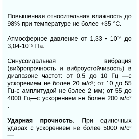
Повышенная относительная влажность до
98% при температуре не более +35 °С.
Атмосферное давление от 1,33
•
10
ˉ
⁶
до
3,04-10
ˉ
⁵
Па.
Синусоидальная вибрация
(вибропрочность и виброустойчивость) в
диапазоне частот: от 0,5 до 10 Гц —с
ускорением не более 20 м/с
²
; от 10 до 55
Гц-с амплитудой не более 2 мм; от 55 до
4000 Гц—с ускорением не более 200 м/с
²
.
Ударная прочность
. При одиночных
ударах с ускорением не более 5000 м/с
²
—