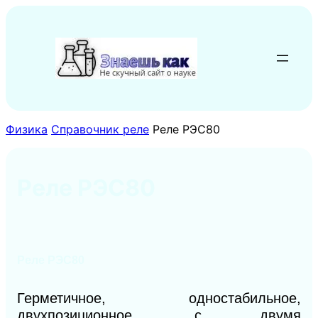
Перейти
к
содержимому
Физика
Справочник реле
Реле РЭС80
Реле РЭС80
Реле РЭС80
Герметичное, одностабильное,
двухпозиционное, с двумя