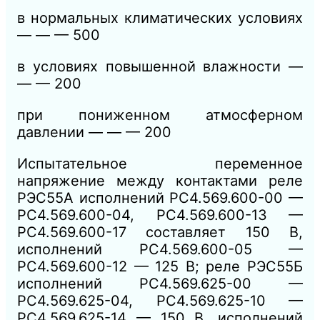
в нормальных климатических условиях
— — — 500
в условиях повышенной влажности —
— — 200
при пониженном атмосферном
давлении — — — 200
Испытательное переменное
напряжение между контактами реле
РЭС55А исполнений РС4.569.600-00 —
РС4.569.600-04, РС4.569.600-13 —
РС4.569.600-17 составляет 150 В,
исполнений РС4.569.600-05 —
РС4.569.600-12 — 125 В; реле РЭС55Б
исполнений РС4.569.625-00 —
РС4.569.625-04, РС4.569.625-10 —
РС4.569.625-14 — 150 В, исполнений