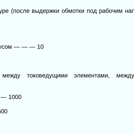
уре (после выдержки обмотки под рабочим н
пусом
— — —
10
е между токоведущими элементами, межд
 —
1000
600