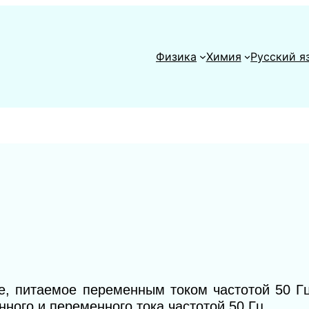
Физика
Химия
Русский я
е, питаемое переменным током частотой 50 Г
ного и переменного тока частотой 50 Гц.