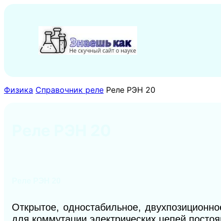
Перейти
к
содержимому
Физика
Справочник реле
Реле РЭН 20
Реле РЭН 20
Реле РЭН 20
Открытое, одностабильное, двухпозиционно
для коммутации электрических цепей постоян