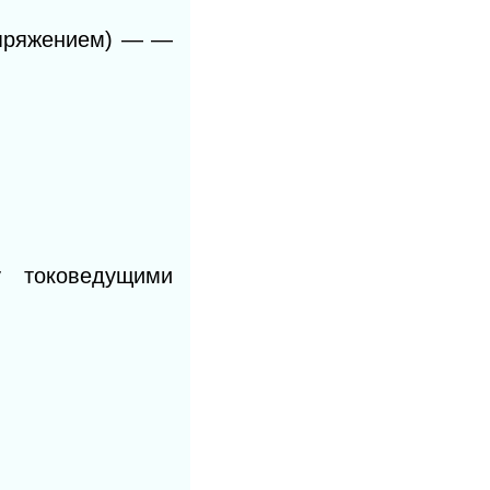
апряжением)
— —
у токоведущими