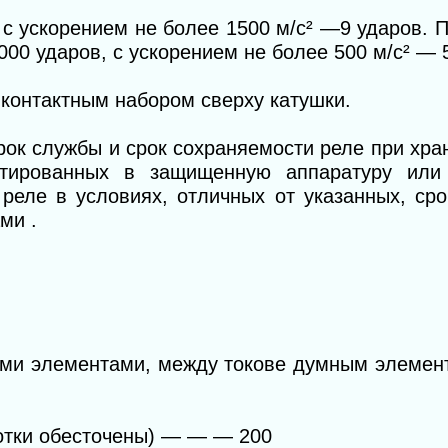
 с ускорением не более 1500 м/с
²
—9 ударов. П
00 ударов, с ускорением не более 500 м/с
²
— 5
контактным набором сверху катушки.
ок службы и срок сохраняемости реле при хра
нтированных в защищенную аппаратуру или
реле в условиях, отличных от указанных, сро
ми .
ми элементами, между токове думным элемент
отки обесточены)
— — —
200