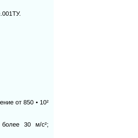
.001ТУ.
ение от 850
•
10
²
 более 30 м/с
²
;