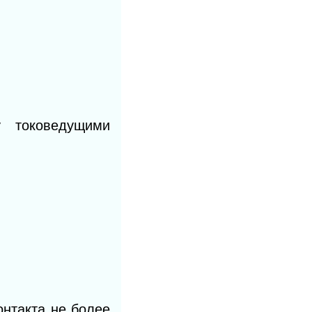
у токоведущими
онтакта не более