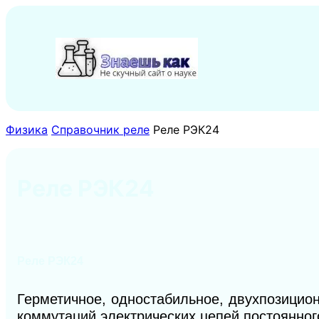
Перейти
к
содержимому
Физика
Справочник реле
Реле РЭК24
Реле РЭК24
Реле РЭК24
Герметичное, одностабильное, двухпозицио
коммутаций электрических цепей постоянного