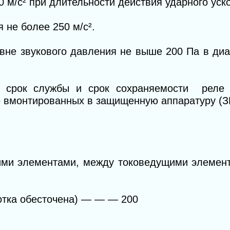
0 м/с
²
при длительности действия ударного уск
 не более 250 м/с
²
.
вне звукового давления не выше 200 Па в диа
 срок службы и срок сохраняемости реле 
е вмонтированных в защищенную аппаратуру (З
ми элементами, между токоведущими элемент
отка обесточена)
— — —
200