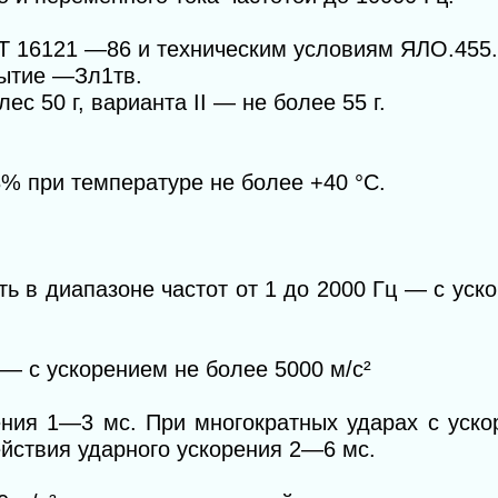
Т 16121 —86 и техническим условиям ЯЛО.455.
ытие —Зл1тв.
с 50 г, варианта II — не более 55 г.
% при температуре не более +40 °С.
ь в диапазоне частот от 1 до 2000 Гц — с уск
 — с ускорением не более 5000 м/с
²
ения 1—3 мс. При многократных ударах с уск
йствия ударного ускорения 2—6 мс.