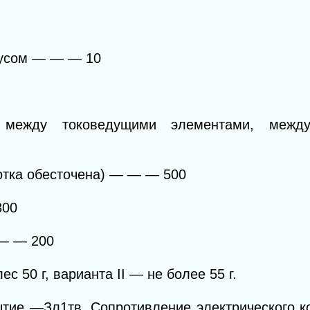
пусом
— — —
10
е между токоведущими элементами, межд
отка обесточена)
— — —
500
300
— —
200
с 50 г, варианта II — не более 55 г.
тие —Зл1тв. Сопротивление электрического к