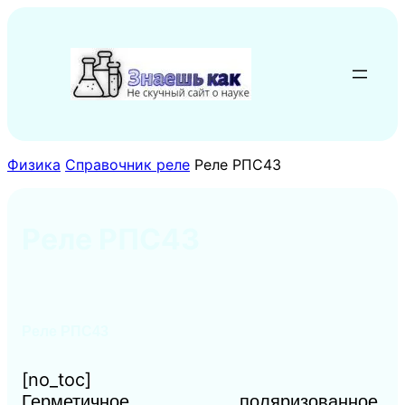
Перейти
к
содержимому
Физика
Справочник реле
Реле РПС43
Реле РПС43
Реле РПС43
[no_toc]
Герметичное, поляризованное,