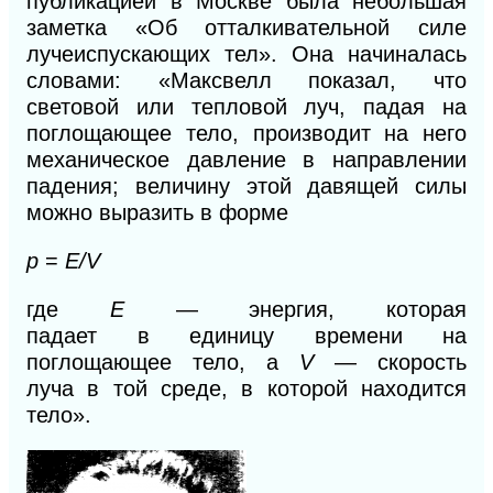
публикацией в Москве была небольшая
заметка «Об отталкивательной силе
лучеиспускающих тел». Она начиналась
словами: «Максвелл показал, что
световой или тепловой луч, падая на
поглощающее тело, производит на него
механическое давление в направлении
падения; величину этой давящей силы
можно выразить в форме
p
=
E/V
где
Е
— энергия, которая
падает
в
единицу времени на
поглощающее тело, а
V
— скорость
луча
в
той среде,
в
которой находится
тело».