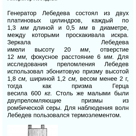
Генератор Лебедева состоял из
двух
платиновых цилиндров, каждый по
1,
3
мм
длиной и
0,5
мм
в диаметре,
между которыми проскакивала искра.
Зеркала Лебедева
имели
высоту
20
мм
,
отверстие
12
мм,
фокусное расстояние 6
мм.
Для
исследования преломления
Лебедев
использовал эбонитовую призму высотой
1,8
см,
шириной 1
,2
см,
весом менее
2
г,
тогда как призма Герца
весила
600
кг.
Столь же малыми были
двупреломляющие
призмы из
ромбической серы. Для наблюдения волн
Лебедев пользовался термоэлементом.