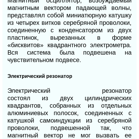
Магнитный осциллятор, возбуждаемый
магнитным вектором падающей волны,
представлял собой миниатюрную катушку
из четырех витков серебряной проволоки,
соединенную с конденсатором из двух
пластинок, вырезанных в форме
«бисквитов» квадрантного электрометра.
Вся система была подвешена на
чувствительном подвесе.
Электрический резонатор
Электрический резонатор
состоял
из
двух
цилиндрических
квадрантов, собранных
из
отдельных
алюминиевых полосок, соединенных с
катушкой самоиндукции из серебряной
проволоки, подвешенной так, что
магнитный
век
тор не
мог
вызвать ее