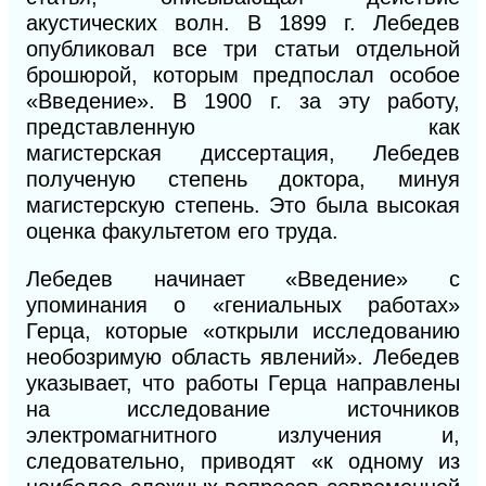
акустических волн. В
1899
г. Лебедев
опубликовал все три статьи отдельной
брошюрой, которым предпослал особое
«Введе
ние».
В
1900 г. за
эту работу,
представленную
как
магистерская
диссертация, Лебедев
полученую
степень
доктора, минуя
магистер
скую степень. Это была высокая
оценка факультетом его труда.
Лебедев начинает «Введение» с
упоминания о «гениальных работах»
Герца, которые «открыли исследованию
необозримую область явлений». Лебедев
указывает, что работы Герца направлены
на исследование источников
электромагнитного излучения и,
следовательно, приводят «к одному из