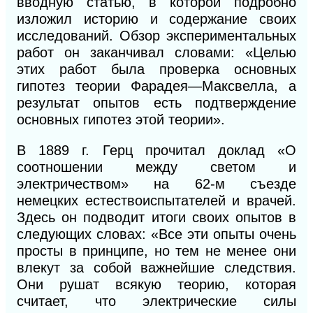
вводную статью, в которой подробно
изложил историю и содержание своих
исследований. Обзор экспериментальных
работ он заканчивал словами: «Целью
этих ра
бот была проверка основных
гипотез теории
Фарадея—Максвелла, а
результат опытов есть подтверждение
основных гипотез этой тео
рии».
В 1889 г. Герц прочитал доклад «О
соотношении между светом и
электричеством» на 62-м съезде
немецких естествоиспытателей и врачей.
Здесь он подводит итоги своих опытов в
следующих словах: «Все эти опыты очень
просты в принципе, но тем не менее они
влекут за собой важнейшие следствия.
Они рушат всякую теорию, которая
считает, что электрические силы