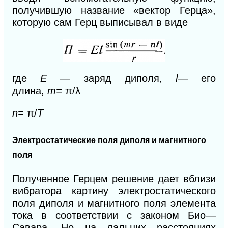
получившую название «вектор Герца»,
которую сам Герц выписывал в виде
где
E
— заряд диполя,
l
— его
длина,
т=
π/λ
n=
π/
T
Электростатические поля диполя
и
магнитного
поля
Полученное Герцем решение дает вблизи
вибратора картину электростатического
поля диполя
и
магнитного поля элемента
тока в соответствии с законом Био—
Савара. Но на дальних расстояниях