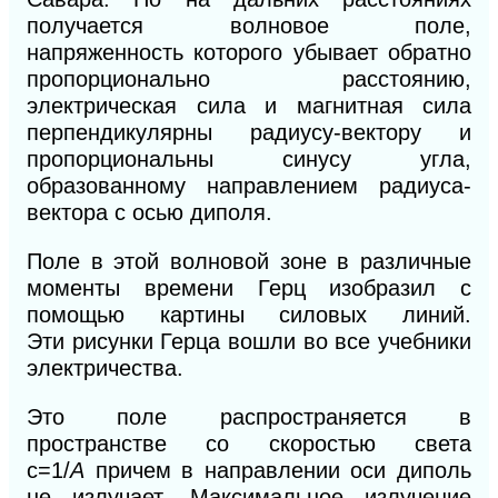
получается волновое поле,
напряженность которого убывает обратно
пропорционально расстоянию,
электрическая сила
и
магнитная сила
перпендикулярны радиусу-вектору и
пропорциональны синусу угла,
образованному направлением радиуса-
вектора с осью диполя.
Поле в этой волновой зоне в различные
моменты времени Герц изобразил с
помощью картины силовых линий.
Эти
ри
сунки Герца вошли во все учебники
электричества.
Это поле распространяется в
пространстве
со скоростью света
c=1/
A
причем в направлении оси диполь
не излучает. Максимальное излучение