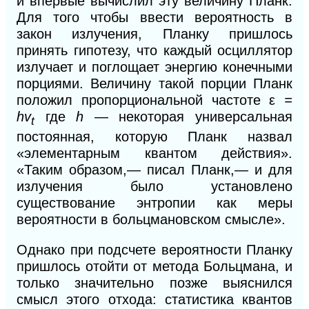
и впервые вычислил эту величину Планк.
Для того чтобы ввести вероятность в
закон излучения, Планку пришлось
принять гипотезу, что
каждый осциллятор
излучает и поглощает энергию конечными
порциями. Величину такой порции Планк
положил пропорциональной частоте ε
=
hv
где
h
— некоторая универсальная
t
постоянная, которую Планк назвал
«элементарным квантом действия».
«Таким образом,— писал Планк,— и для
излучения было установлено
существование энтропии как меры
вероятности в больцмановском смысле».
Однако при подсчете вероятности Планку
пришлось отойти от метода Больцмана, и
только значительно позже выяснился
смысл этого отхода: статистика квантов