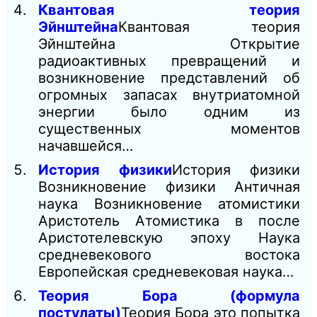
Квантовая теория
Эйнштейна
Квантовая теория
Эйнштейна Открытие
радиоактивных превращений и
возникновение представлений об
огромных запасах внутриатомной
энергии было одним из
существенных моментов
начавшейся…
История физики
История физики
Возникновение физики Античная
наука Возникновение атомистики
Аристотель Атомистика в после
Аристотелевскую эпоху Наука
средневекового востока
Европейская средневековая наука…
Теория Бора (формула
постулаты)
Теория Бора это попытка