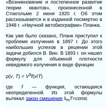
«Возникновение и постепенное развитие
теории квантов», произнесенной в
Стокгольме 2 июня 1920 г. Об этом
рассказывается и в изданной посмертно в
1948 г. «Научной автобиографии» Планка.
Как уже было сказано, Планк приступил к
проблеме излучения в 1897 г. До этого
наибольших успехов в решении этой
задачи добился В. Вин. В 1893 г. он нашел
формулу для объемной плотности
невидимого излучения в виде функции
3
ρ(
v
,
Т
) =
V
f
(
v
/
T
)
где
f
— функция, остающаяся
неопределенной. Из этой формулы
вытекал
закон смещения
λ
Т
=const.
m