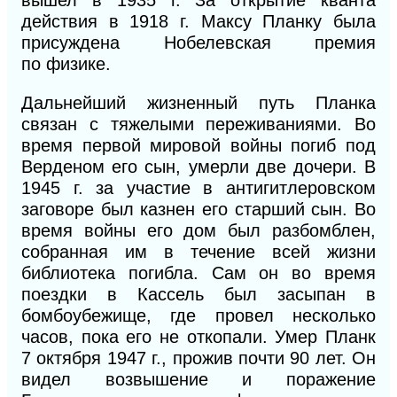
вышел
в
1935 г. За
от
крытие кванта
действия
в
1918 г.
Максу
Планку была
присуждена
Нобелевская премия
по
физике.
Дальнейший жизненный путь Планка
связан с тяжелыми переживаниями. Во
время первой мировой войны погиб под
Верденом его сын, умерли две дочери. В
1945 г. за участие в антигитлеровском
заговоре был казнен его старший сын. Во
время войны его дом был разбомблен,
собранная им в течение всей жизни
библиотека погибла. Сам он во время
поездки в Кассель был засыпан в
бомбоубежище, где провел несколько
часов, пока его не откопали. Умер Планк
7 октября 1947 г., прожив почти 90 лет. Он
видел возвышение и поражение