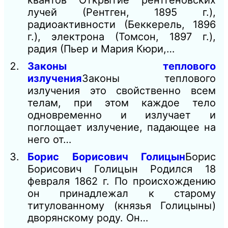
лучей (Рентген, 1895 г.),
радиоактивности (Беккерель, 1896
г.), электрона (Томсон, 1897 г.),
радия (Пьер и Мария Кюри,…
Законы теплового
излучения
Законы теплового
излучения это свойственно всем
телам, при этом каждое тело
одновременно и излучает и
поглощает излучение, падающее на
него от…
Борис Борисович Голицын
Борис
Борисович Голицын Родился 18
февраля 1862 г. По происхождению
он принадлежал к старому
титулованному (князья Голицыны)
дворянскому роду. Он…