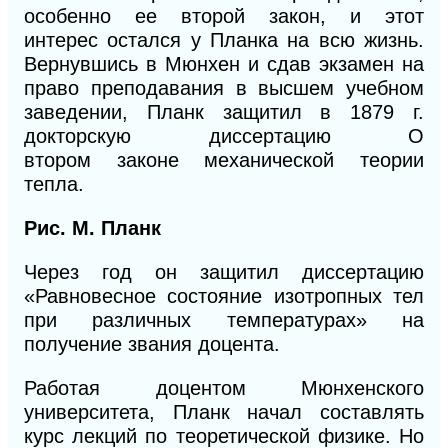
особенно ее второй закон, и этот
инте
рес
остался у Планка на всю жизнь.
Вернув
шись в
Мюнхен и сдав экзамен на
право пре
подавания
в высшем учебном
заведении, Планк защитил
в
1879 г.
докторскую диссертацию О
втором
законе
механической теории
тепла.
Рис. М. Планк
Через год он защитил диссертацию
«Равновесное состояние изотропных тел
при различных температурах» на
получение звания доцента.
Работая доцентом Мюнхенского
университета, Планк начал составлять
курс лекций по теоретической физике. Но