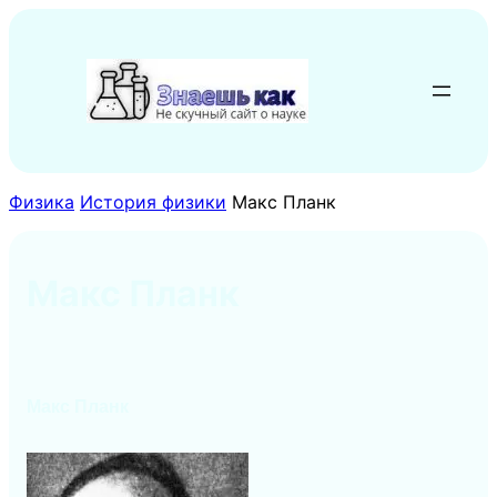
Перейти
к
содержимому
Физика
История физики
Макс Планк
Макс Планк
Макс Планк