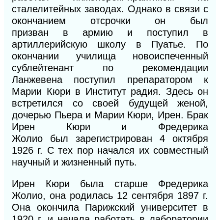
сталелитейных заводах. Однако
в
связи с
окончанием отсрочки он был
призван
в
армию и поступил в
артиллерийскую школу
в
Пуатье. По
окончании училища новоиспеченный
сублейтенант по рекомендации
Ланжевена поступил препаратором к
Марии Кюри в Институт радия. Здесь он
встретился со своей будущей женой,
дочерью Пьера и Марии Кюри, Ирен. Брак
Ирен Кюри и Фредерика
Жолио
был
зарегистриро
ван
4
октября
1926 г.
С
тех пор начался их совместный
научный и жизненный путь.
Ирен Кюри была старше Фредерика
Жолио, она родилась 12 сентября 1897 г.
Она окончила Парижский университет в
1920 г. и начала работать в лаборатории