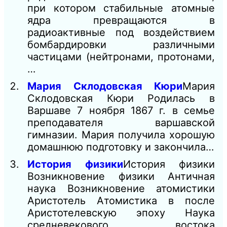
при котором стабильные атомные
ядра превращаются в
радиоактивные под воздействием
бомбардировки различными
частицами (нейтронами, протонами,
…
Мария Склодовская Кюри
Мария
Склодовская Кюри Родилась в
Варшаве 7 ноября 1867 г. в семье
преподавателя варшавской
гимназии. Мария получила хорошую
домашнюю подготовку и закончила…
История физики
История физики
Возникновение физики Античная
наука Возникновение атомистики
Аристотель Атомистика в после
Аристотелевскую эпоху Наука
средневекового востока