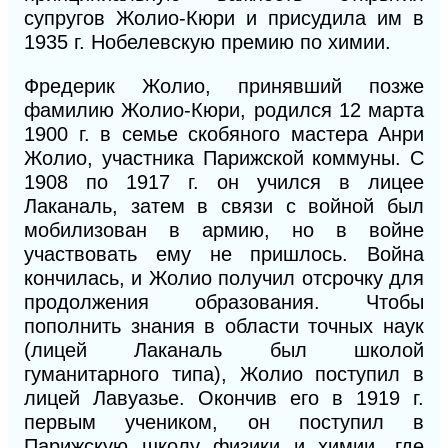
супругов Жолио-Кюри и присудила им в
1935 г. Нобелевскую премию по химии.
Фредерик Жолио, принявший позже
фамилию Жолио-Кюри, родился 12 марта
1900 г. в семье скобяного мастера Анри
Жолио, участника Парижской коммуны. С
1908 по 1917 г. он учился в лицее
Лаканаль, затем в связи с войной был
мобилизован в армию, но в войне
участвовать ему не пришлось. Война
кончилась,
и
Жолио получил отсрочку для
продолжения образования. Чтобы
пополнить знания в области точных наук
(лицей Лаканаль был школой
гуманитарного типа), Жолио поступил в
лицей Лавуазье. Окончив его
в
1919 г.
первым учеником, он поступил в
Парижскую школу физики
и
химии, где