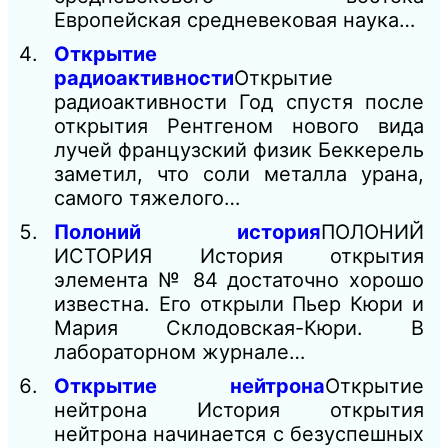
Европейская средневековая наука…
Открытие
радиоактивности
Открытие
радиоактивности Год спустя после
открытия Рентгеном нового вида
лучей французский физик Беккерель
за­метил, что соли металла урана,
самого тяжелого…
Полоний история
ПОЛОНИЙ
ИСТОРИЯ История открытия
элемента № 84 достаточно хорошо
известна. Его открыли Пьер Кюри и
Мария Склодовская-Кюри. В
лабораторном журнале…
Открытие нейтрона
Открытие
нейтрона История открытия
нейтрона начинается с безуспешных