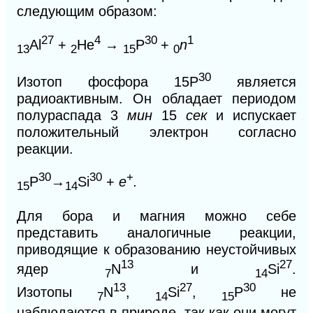
следующим образом:
27
4
30
1
Al
+
Не
→
Р
+
n
13
2
15
0
30
Изотоп фосфора 15Р
является
радиоактивным. Он обладает периодом
полураспада 3
мин
15
сек
и испускает
положительный электрон согласно
реакции.
30
30
+
P
→
Si
+
е
.
15
14
Для бора и магния можно себе
представить
аналогичные реакции,
приводящие к образованию неустойчивых
13
27
ядер
N
и
Si
.
7
14
13
27
30
Изотопы
N
,
Si
,
P
не
7
14
15
наблюдаются в природе, так как они могут