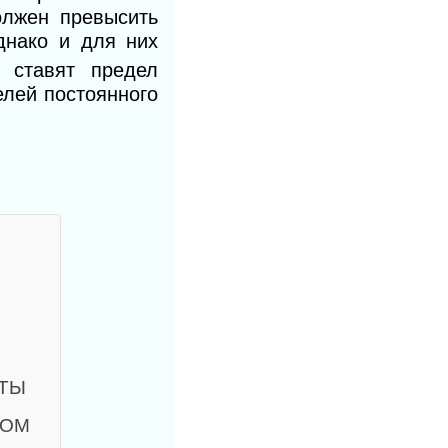
олжен превысить
днако и для них
 ставят предел
елей постоянного
ОТЫ
НОМ