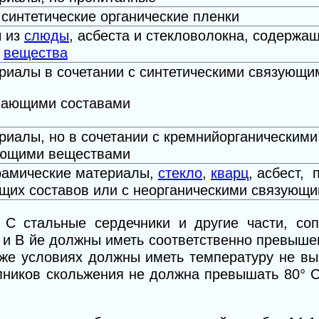
синтетические органические пленки
 из
слюды
, асбеста и стекловолокна, содержа
е
вещества
риалы в сочетании с синтетическими связующи
вающими составами
риалы, но в сочетании с кремнийорганическим
ющими веществами
рамические материалы,
стекло
,
кварц
, асбест,
щих составов или с неорганическими связующ
С стальные сердечники и другие части, со
А и В йе должны иметь соответственно превыш
 же условиях должны иметь температуру не вы
пников скольжения не должна превышать 80° 