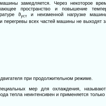
ашины замедляется. Через некоторое врем
жающее пространство и по
вышение темпе
ратуре ϑ
и неизменной нагрузке машин
уст
и перегревы всех частей машины не выходят з
двигателя при продолжительном режиме.
пециальных мер для охлаждения, называю
вода тепла неинтенсивен и применяется только