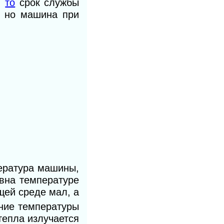
,
то
срок службы
, но машина при
пература машины,
авна температуре
ей среде мал, а
ение температуры
тепла излучается