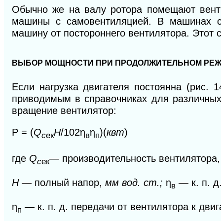
Обычно же на валу ротора помещают венти
машины с самовентиляцией. В машинах с
машину от постороннего вентилятора. Этот
ВЫБОР МОЩНОСТИ ПРИ ПРОДОЛЖИТЕЛЬНОМ РЕ
Если нагрузка двигателя постоянна (рис. 
приводимым в справочниках для различных
вращение вентилятор:
P = (
Q
H
/102η
η
)(
квт
)
с
ек
в
п
где
Q
—
производительность вентилятора
с
ек
Н
—
полный напор,
мм вод. ст.;
η
— к. п. д
в
η
— к. п. д. передачи от вентилятора к двиг
п