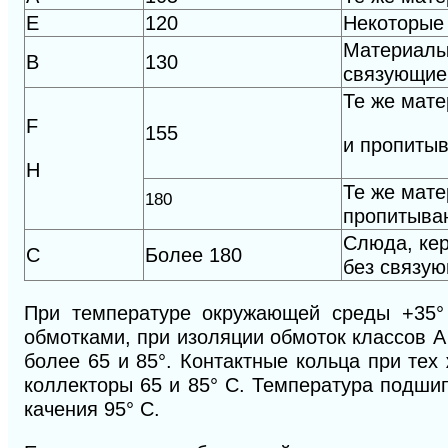
Е
120
Некоторые 
Материалы
В
130
связующи
Те же мате
F
155
и пропи
ты
Н
Те же мате
180
пропитыва
Слюда, ке
С
Более 180
без связую
При температуре окружающей среды +35° 
обмотками, при изоляции обмоток классов 
более 65 и 85°. Контактные кольца при тех
коллекторы 65 и 85° С. Температура подши
качения 95° С.