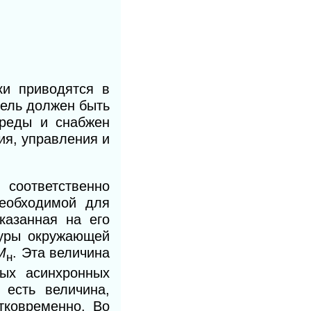
ки приводятся в
тель должен быть
среды и снабжен
ия, управления и
соответственно
необходимой для
казанная на его
туры окружающей
M
.
Эта величина
н
ых асинхронных
 есть величина,
тковременно. Во