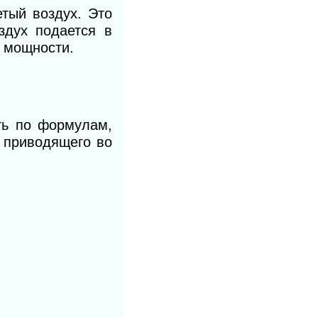
тый воздух. Это
дух подается в
й мощности.
ить по формулам,
 приводящего во