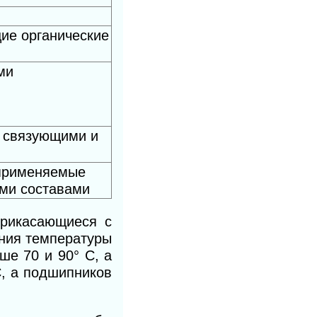
щие органические
ми
и связующими и
применяемые
ими составами
прикасающиеся с
ения температуры
ше 70 и 90° С, а
С, а подшипников