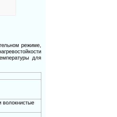
тельном режиме,
агревостойкости
температуры для
и волокнистые