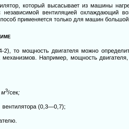
лятор, который высасывает из машины нагре
 независимой вентиляцией охлаждающий воз
 способ применяется только для машин большо
ЖИМЕ
14-2), то мощность двигателя можно определ
 механизмов. Напри
мер, мощность двигателя,
3
,
м
/сек
;
. вентилятора (0,3—0,7);
ателю.