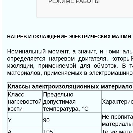
РЕЖИМЕ РАБОТЫ
НАГРЕВ И ОХЛАЖДЕНИЕ ЭЛЕКТРИЧЕСКИХ МАШИН
Номинальный момент, а значит, и номинал
определяется нагревом двигателя, которы
изоляции, применяемой для обмоток. В т
материалов, применяемых в электромашино
Классы электроизоляционных материало
Класс
Предельно
нагрево
стой
допу
стимая
Характери
кости
температу
ра, °С
Не пропита
Y
90
материалы
А
105
Те же мате