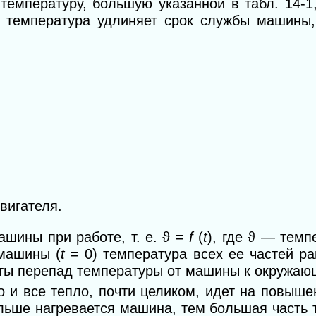
емпературу, большую указанной в табл. 14-1
я температура удлиняет срок службы машины
вигателя.
ашины при работе, т. е. ϑ =
f
(
t
), где ϑ — тем
 машины
(
t
= 0) температура всех ее частей р
оты перепад температуры от
машины к окружающ
о и все тепло, почти целиком, идет на повыш
льше нагревается машина, тем большая часть 