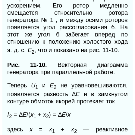
ускорением. Его ротор медленно
смещается относительно ротора
генератора № 1 , и между осями роторов
появляется угол рассогласования
б.
На
этот же угол
б
забегает вперед по
отношению к положению холостого хода
э. д. с.
E
, что
и показано на рис. 11-10.
2
Рис.
11-10.
Векторная диаграмма
генератора при параллельной работе.
Теперь
U
и
Е
не уравновешиваются,
1
2
появляется разность
∆
Е
и в замкнутом
контуре обмоток якорей протекает ток
I
= ∆
E
/(
х
+
х
) = ∆
E
/
x
2
1
2
здесь
х = х
+
х
— реактивное
1
2