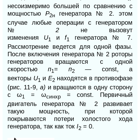
несоизмеримо большей по сравнению с
мощностью
Р
генератора № 2. этом
2н
случае любые операции с генератором
№
2
не вызовут
изменения
U
и
f
генератора № 7.
1
1
Рассмотрение ведется для одной фазы.
После включения генератора № 2
роторы
генераторов вращаются с одной
скоростью
п
= п
—
const, а
1
2
векторы
U
и
Е
находятся в противофазе
1
2
(рис. 11-9,
а)
и вращаются в одну сторону
с ω
= ω
= const. Первичный
1
синхр
двигатель генератора № 2
развивает
такую мощность, при которой
покрываются потери холостого хода
генератора, так как ток
I
= 0.
2