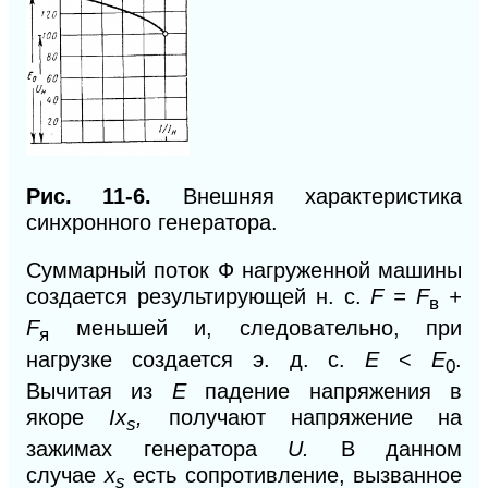
Рис. 11-6.
Внешняя характеристика
синхронного генератора.
Суммарный поток Ф нагруженной машины
создается результирующей н. с.
F = F
+
в
F
меньшей и, следовательно, при
я
нагрузке создается э. д. с.
Е
<
Е
.
0
Вычитая из
Е
падение напряжения в
якоре
Ix
,
получают напряжение на
s
зажимах генератора
U.
В данном
случае
x
есть сопротивление, вызванное
s