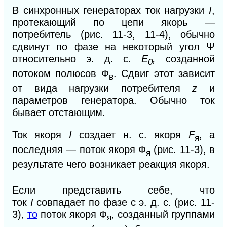
В синхронных генераторах ток нагрузки
I
,
протекающий по цепи якорь —
потребитель (рис. 11-3, 11-4), обычно
сдвинут по фазе на некоторый угол Ψ
относительно э. д. с.
Е
,
созданной
0
потоком полюсов Ф
. Сдвиг этот зависит
в
от вида нагрузки потребителя
z
и
параметров генератора. Обычно ток
бывает отстающим.
Ток якоря
I
создает н. с. якоря
F
,
а
я
последняя — поток якоря Ф
(рис. 11-3), в
я
результате чего возникает реакция якоря.
Если представить себе, что
ток
I
совпадает по фазе с э. д. с. (рис. 11-
3),
то
поток якоря Ф
, созданный группами
я