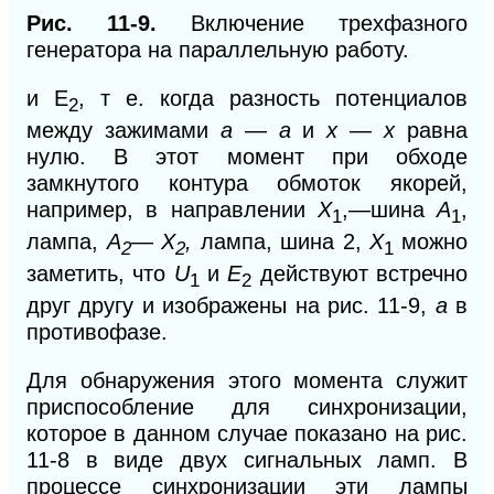
Рис. 11-9.
Включение трехфазного
генератора на параллельную работу.
и E
, т е. когда разность потенциалов
2
между зажимами
а
—
а
и
х
—
х
равна
нулю. В этот момент при обходе
замкнутого контура обмоток якорей,
например, в направлении
X
,—шина
А
,
1
1
лампа,
А
—
Х
,
лампа, шина 2,
Х
можно
2
2
1
заметить, что
U
и
Е
действуют встречно
1
2
друг другу и изображены на рис. 11-9,
а
в
противофазе.
Для обнаружения этого момента служит
приспособление для синхронизации,
которое в данном случае показано на рис.
11-8 в виде двух сигнальных ламп. В
процессе синхронизации эти лампы