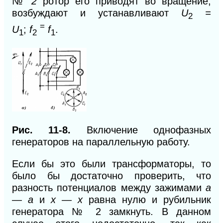
№
2
ротор его приводят во вращение,
возбуждают и устанавливают
U
=
2
=
U
;
f
f
.
1
2
1
Рис. 11-8.
Включение однофазных
генераторов на параллельную работу.
Если бы это были трансформаторы, то
было бы достаточно проверить, что
разность потенциалов между зажимами
а
— а
и
х — х
равна нулю и рубильник
генератора № 2
замкнуть. В данном