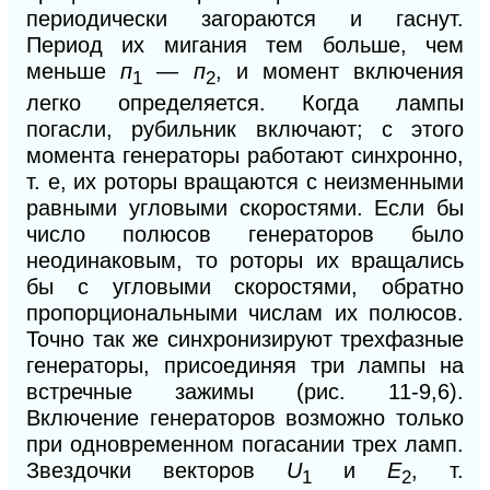
периодически загораются и гаснут.
Период их мигания тем больше, чем
меньше
п
—
п
, и момент включения
1
2
легко определяется. Когда лампы
погасли, рубильник включают; с этого
момента генераторы работают синхронно,
т. е, их роторы вращаются с неизменными
равными угловыми скоростями. Если бы
число полюсов генераторов было
неодинаковым, то роторы их вращались
бы с уг
ловыми скоростями, обратно
пропорциональными числам их полюсов.
Точно так же синхронизируют трехфазные
генераторы, присоединяя три лампы на
встречные зажимы (рис. 11-9,6).
Включение генераторов возможно только
при одновременном погасании трех ламп.
Звездочки векторов
U
и
Е
,
т.
1
2