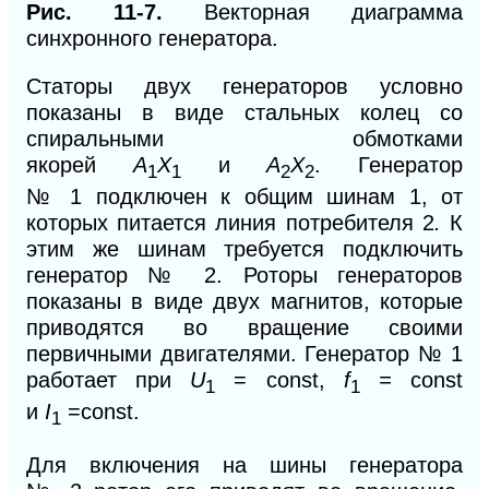
Рис. 11-7.
Векторная диаграмма
синхронного генератора.
Статоры двух генераторов условно
показаны
в виде стальных колец со
спиральными обмотками
якорей
A
X
и
А
Х
.
Генератор
1
1
2
2
№
1
подключен к общим шинам 1, от
которых питается линия потребителя 2
.
К
этим же шинам требуется подключить
генератор №
2. Роторы
генераторов
показаны в виде двух магнитов, которые
приводятся во вращение своими
первичными двигателями. Генератор № 1
работает при
U
= const,
f
=
const
1
1
и
I
=
const.
1
Для включения на шины генератора