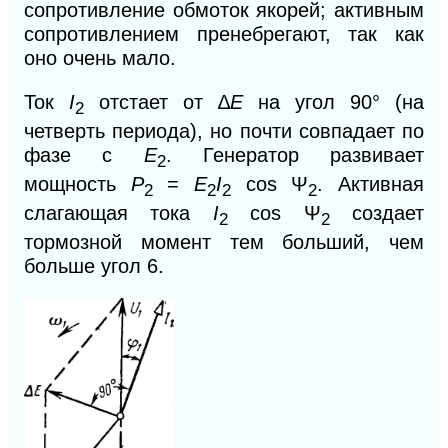
сопротивление обмоток
якорей; активным
сопротивлением пренебрегают, так как
оно очень мало.
Ток
I
отстает от ∆
E
на угол 90° (на
2
четверть периода), но почти совпадает по
фазе с
Е
.
Генератор развивает
2
мощность
Р
=
E
I
cos Ψ
. Активная
2
2
2
2
слагающая тока
I
cos Ψ
создает
2
2
тормозной момент тем больший, чем
больше угол 6.