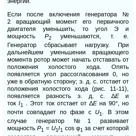
энергии.
Если после включения генератора №
2
вращающий момент его первичного
двигателя уменьшить, то угол Э и
мощность
Р
уменьшаются, т. е.
2
Генератор сбрасывает нагрузку. При
дальнейшем уменьшении вращающего
момента ротор может начать отставать от
положения холостого хода. Опять
появляется угол рассогласования 0, но
уже в обратную сторону; э. д. с. отстает от
положения холостого хода (рис. 11-11),
появляется разность э. д. с. ∆
E
и
ток
I
.
Этот ток отстает от ∆
E
на 90°, но
1
почти совпадает по фазе с
U
.
В этом
1
случае генератор №1 развивает
мощность
Р
=
U
I
cos φ
за счет которой
1
1
1
1