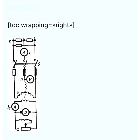
НАГРУЗКОЙ
[toc wrapping=»right»]