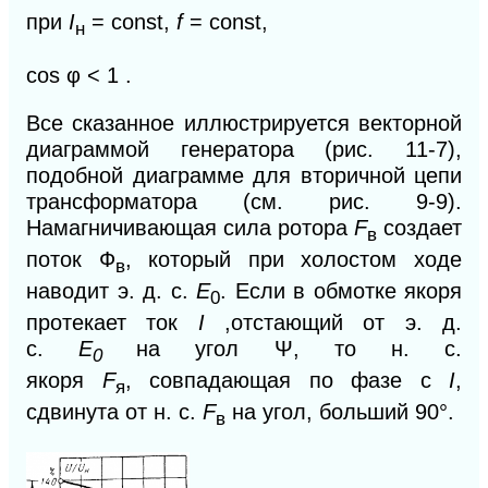
при
I
= const,
f
= const,
н
cos φ <
1 .
Все сказанное иллюстрируется векторной
диаграммой генератора (рис. 11-7),
подобной диаграмме для вторичной цепи
трансформатора (см. рис. 9-9).
Намагничивающая сила ротора
F
создает
в
поток Ф
, который при холостом ходе
в
наводит э. д. с.
E
. Если в обмотке якоря
0
протекает ток
I
,отстающий от э. д.
с.
Е
на угол Ψ, то н. с.
0
якоря
F
,
совпадающая по фазе с
I
,
я
сдвинута от н. с.
F
на угол, больший 90°.
в