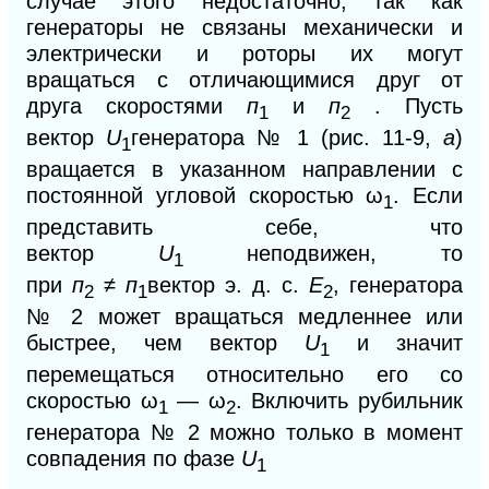
случае этого недостаточно, так как
генераторы не связаны механически и
электрически
и роторы их могут
вращаться с отличающимися друг от
друга
скоростями
п
и
п
. Пусть
1
2
вектор
U
генератора № 1 (рис. 11-9,
а
)
1
вращается в указанном направлении
с
постоянной угловой скоростью ω
. Если
1
представить себе, что
вектор
U
неподвижен, то
1
при
п
≠
п
вектор э. д. с.
Е
, генератора
2
1
2
№
2
может вращаться медленнее или
быстрее, чем вектор
U
и значит
1
перемещаться относительно его со
скоростью ω
— ω
. Включить рубильник
1
2
генератора №
2
можно только в момент
совпадения по фазе
U
1