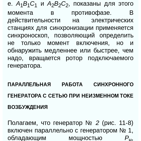
е.
А
В
С
и
А
В
С
,
показаны для этого
1
1
1
2
2
2
момента в противофазе. В
действительности на электрических
станциях для синхронизации применяется
синхроноскоп, позволяющий определить
не только момент включения, но и
обнаружить медленнее или быстрее, чем
надо, вращается ротор подключаемого
генератора.
ПАРАЛЛЕЛЬНАЯ РАБОТА СИНХРОННОГО
ГЕНЕРАТОРА С СЕТЬЮ ПРИ НЕИЗМЕННОМ ТОКЕ
ВОЗБУЖДЕНИЯ
Полагаем, что генератор №
2
(рис. 11-8)
включен параллельно с генератором № 1,
обладающим мощностью
P
,
н