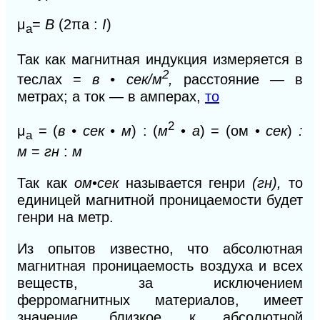
μ
=
B
(
2πa :
I
)
a
Так как магнитная индукция измеряется в
2
теслах =
в
•
сек
/м
,
расстояние — в
метрах; а ток — в амперах,
то
2
μ
= (
в
•
сек
• м
) : (
м
•
а
)
=
(ом •
сек
)
:
a
м
=
гн
:
м
Так как
ом
•
сек
называется генри
(гн),
то
единицей магнитной проницаемости будет
генри на метр.
Из опытов известно, что абсолютная
магнитная проницаемость воздуха и всех
веществ, за исключением
ферромагнитных материалов, имеет
значение, близкое к абсолютной