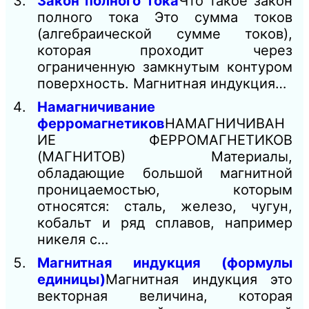
Закон полного тока
Что такое закон
полного тока Это сумма токов
(алгебраической сумме токов),
которая проходит через
ограниченную замкнутым контуром
поверхность. Магнитная индукция…
Намагничивание
ферромагнетиков
НАМАГНИЧИВАН
ИЕ ФЕРРОМАГНЕТИКОВ
(МАГНИТОВ) Материалы,
обладающие большой магнитной
проницаемостью, которым
относятся: сталь, железо, чугун,
кобальт и ряд сплавов, например
никеля с…
Магнитная индукция (формулы
единицы)
Магнитная индукция это
векторная величина, которая