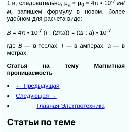
-7
1 и, следовательно, μ
= μ
= 4
π •
10
гн/
a
0
м,
запишем формулу в новом, более
удобном для расчета виде:
-7
-7
В
=
4
π •
10
(
I
: (2
πa)) = (2
I
:
a
) •
10
где
В
— в теслах,
I
— в амперах,
а
— в
метрах.
Статья на тему Магнитная
проницаемость
← Предыдущая
Следующая →
Главная Электротехника
Статьи по теме