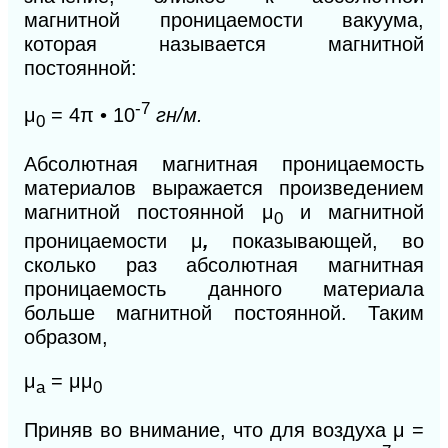
магнитной проницаемости вакуума,
которая называется магнитной
постоянной:
-7
μ
= 4
π •
10
гн/м.
0
Абсолютная магнитная проницаемость
материалов выражается произведением
магнитной постоянной μ
и магнитной
0
проницаемости μ
,
показывающей, во
сколько раз абсолютная магнитная
проницаемость данного материала
больше магнитной постоянной. Таким
образом,
μ
= μμ
a
0
Приняв во внимание, что для воздуха μ
=