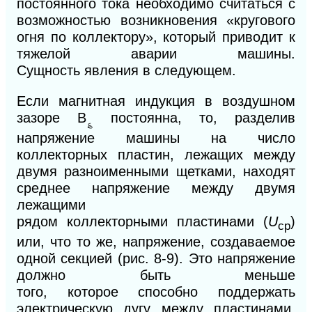
постоянного
тока
необходимо считаться с
возможностью возникновения «кругового
огня по коллектору», который приводит к
тяжелой аварии машины.
Сущность
явления
в следующем.
Если магнитная индукция в воздушном
зазоре В
постоянна, то, разделив
؏
напряжение машины на число
коллекторных пластин, лежащих между
двумя разноименными щетками, находят
среднее напряжение между двумя
лежащими
рядом
коллекторными
пластинами (
U
)
ср
или,
что то
же, напряжение, создаваемое
одной секцией (рис. 8-9). Это напряжение
должно быть меньше
того,
которое
способно поддержать
электрическую дугу между пластинами,