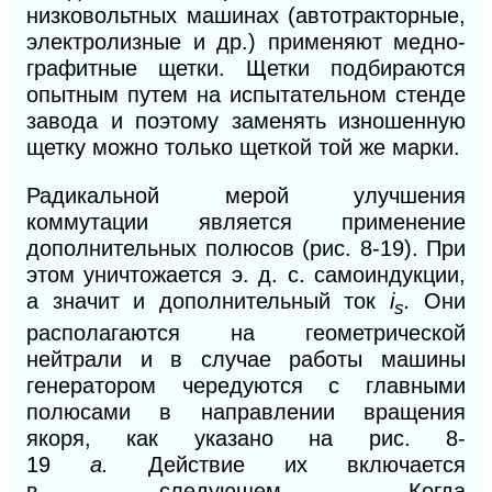
низковольтных машинах (автотракторные,
электролизные и др.) применяют медно-
графитные щетки. Щетки подбираются
опытным путем на испытательном стенде
завода и поэтому заменять изношенную
щетку можно только щеткой той же марки.
Радикальной мерой улучшения
коммутации является применение
дополнительных полюсов (рис.
8-19).
При
этом уничтожается э. д. с. самоиндукции,
а значит и дополнительный ток
i
.
Они
s
располагаются на
геометрической
нейтрали и в случае работы машины
гене
ратором
чередуются с главными
полюсами в направлении вращения
якоря, как указано на рис. 8-
19
а.
Действие
их
включается
в
следующем. Когда