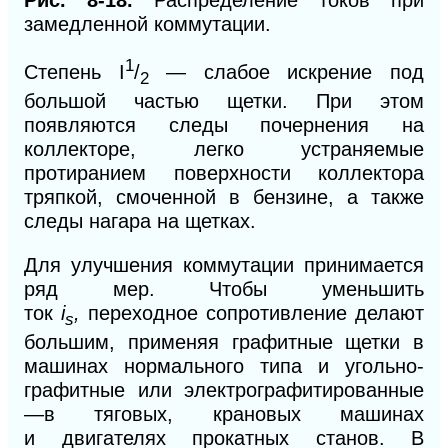
Рис. 8-18.
Распределение токов при
замедленной коммутации.
1
Степень I
/
— слабое искрение под
2
большой частью щетки. При этом
появляются следы почернения на
коллекторе, легко устраняемые
протиранием поверхности коллектора
тряпкой, смоченной в бензине, а также
следы нагара на щетках.
Для улучшения коммутации принимается
ряд мер. Чтобы уменьшить
ток
i
,
переходное сопротивление делают
s
большим, применяя графитные щетки в
машинах нормального типа и угольно-
графитные
или
электрографитированные
—в тяговых, крановых
машинах
и
двигателях прокатных
станов. В