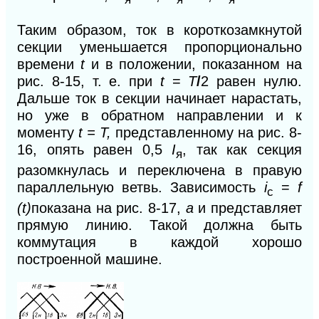
Таким образом, ток в короткозамкнутой
секции уменьшается пропорционально
времени
t
и в положении, показанном на
рис. 8-15, т. е. при
t
=
T
/
2 равен нулю.
Дальше ток в секции начинает нарастать,
но уже в обратном направлении и к
моменту
t = Т,
представленному на рис. 8-
16, опять равен 0,5
I
, так как секция
я
разомкнулась и переключена в правую
параллельную ветвь. Зависимость
i
=
f
c
(t)
показана на рис. 8-17,
а
и представляет
прямую линию. Такой должна быть
коммутация в каждой хорошо
построенной ма
шине.