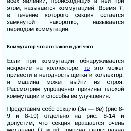
всех явлений, происходящих в ней при
этом, называется коммутацией. Время
Т
,
в течение которого секция остается
замкнутой
накоротко, называется
периодом коммутации.
Коммутатор что это такое и для чего
Если при коммутации обнаруживается
искрение на коллекторе,
то
это может
привести в негодность щетки и коллектор,
и машина может выйти из строя.
Рассмотрим упрощенно причины плохой
коммутации и способы ее улучшения.
Представим себе секцию (
3н
—
6в
)
(рис 8-
9 и 8-10) отдельно на рис. 8-14 и
допустим, что секция вращается очень
медленно (
Т
≈ ∞), ширина щетки равна