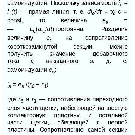
самоиндукции. Поскольку зависимость
i
=
c
f (t) —
прямая линия, т. е.
di
/dt
=
tg α =
c
const, то
величина
е
=
s
—
L
(
di
/
dt
)постоянна. Разделив
c
c
величину
е
на сопротивление
s
короткозамкнутой секции, можно
получить
значение добавочного
тока
i
вызванного э. д. c.
s
самоиндукции
e
:
s
i
=
e
/(
r
+
r
)
s
s
6
1
где
r
и
r
— сопротивления переходного
6
1
слоя части щетки, набегающей на шестую
коллекторную пластину, и остальной
части щетки, сбегающей с первой
пластины, Сопротивление самой секции