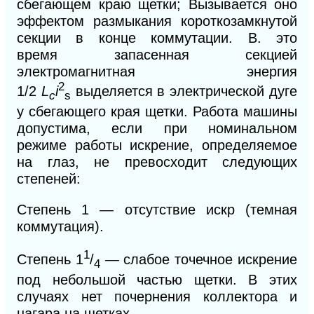
сбегающем краю щетки; Вызывается оно
эффектом размыкания короткозамкнутой
секции в конце коммутации. В. это
время
запасенная секцией
электромагнитная энергия
2
1/2
L
i
вы
деляется в электрической дуге
c
s
у сбегающего края щетки. Работа машины
допустима, если при номинальном
режиме работы искрение, определяемое
на глаз, не превосходит следующих
степеней:
Степень 1 — отсутствие искр (темная
коммутация).
1
Степень 1
/
— слабое точечное искрение
4
под небольшой частью щетки. В этих
случаях нет почернения коллектора и
нагара на щетках.