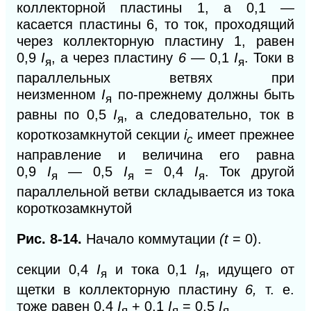
коллекторной пластины 1, а 0,1 —
касается пластины 6, то ток, проходящий
через коллекторную пластину 1, равен
0,9
I
, а через пластину
6
— 0,1
I
. Токи в
я
я
параллельных ветвях при
неизменном
I
по-прежнему должны быть
я
равны по 0,5
I
, а следовательно, ток в
я
короткозамкнутой секции
i
имеет прежнее
c
направление и величина его равна
0,9
I
— 0,5
I
= 0,4
I
. Ток другой
я
я
я
параллельной ветви складывается из тока
короткозамкнутой
Рис. 8-14.
Начало коммутации
(t
= 0
).
секции 0,4
I
и тока 0,1
I
, идущего от
я
я
щетки в коллекторную пластину
6,
т. е.
тоже равен 0,4
I
+ 0,1
I
= 0,5
I
я
я
я