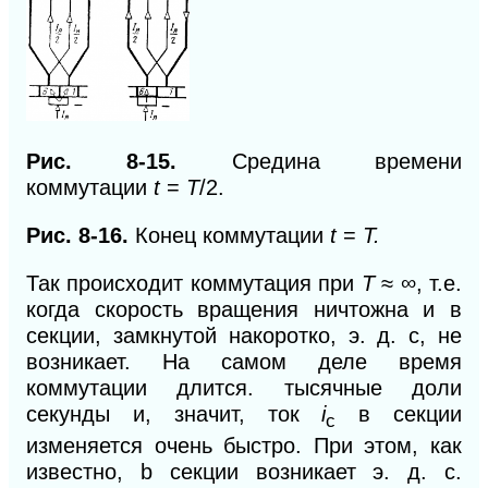
Рис. 8-15.
Средина времени
коммутации
t
=
T
/2.
Рис. 8-16.
Конец коммутации
t
=
T.
Так происходит коммутация при
Т
≈ ∞, т.е.
когда скорость вращения ничтожна и в
секции, замкнутой накоротко, э. д. с, не
возникает. На самом деле время
коммутации длится. тысячные доли
секунды и,
значит, ток
i
в секции
c
изменяется очень быстро. При этом, как
известно,
b
секции возникает э. д. с.