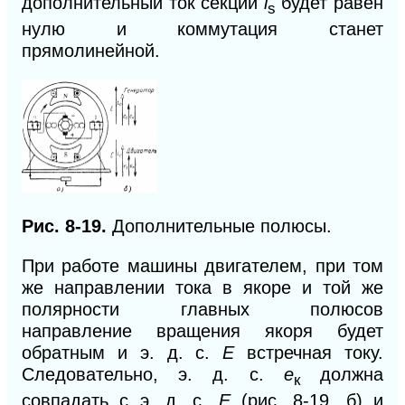
дополнительный ток секции
i
будет равен
s
нулю и коммутация станет
прямолинейной.
Рис. 8-19.
Дополнительные полюсы.
При работе машины двигателем, при том
же направлении тока в якоре и той же
полярности главных полюсов
направление вращения якоря будет
обратным и э. д. с.
Е
встречная току.
Следовательно, э.
д.
с.
е
должна
к
совпадать с э. д.
с.
Е
(рис. 8-19,
б)
и