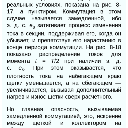
реальных условиях, показана на рис. 8-
17,
а
пунктиром.
Коммутация в этом
случае называется замедленной, ибо
э.
д.
с.
e
затягивает процесс изменения
s
тока в секции, поддерживая его, когда он
убывает, и препятствуя его нарастанию в
конце периода коммутации. На рис. 8-18
показано распределение токов для
момента
t
=
T
/2 при наличии э. д.
с.
e
.
При этом оказывается, что
s
плотность тока на набегающем краю
щетки уменьшается, а на сбегающем —
увеличивается, вызывая дополнительный
нагрев и износ щетки сверх расчетного.
Но главная опасность, вызываемая
замедленной коммутацией, это, искрение
между щеткой и коллектором на