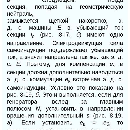
секция,
попадая
на
гео
метрическую
нейтраль,
замыкается
щеткой
накоротко,
э.
д.
с.
машины
Е
в убывающий
ток
секции
i
(pиc. 8
-I7,
б
)
имеют одно
c
направление. Электродвижущая сила
самоиндукции поддерживает убывающий
ток, а значит направлена так же. как э. д.
с.
Е.
Поэтому, для компенсации
е
в
s
секции должна дополнительно наводиться
э. д. с. коммутации
е
встречная э. д. с.
к
самоиндукции. Условно
это показано на
рис. 8-19,
б
.
Это и выполняется, если для
генератора, вслед за главным
полюсом
N
,
установить в направлении
вращения дополнительный
s
(рис. 8-19,
а). Если установить
е
= e
то
к
S