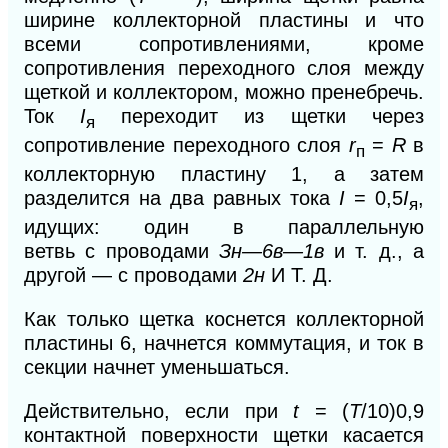
ширине коллекторной пластины и что
всеми сопротивлениями, кроме
сопротивления переходного слоя между
щеткой и коллектором, можно пренебречь.
Ток
I
переходит из щетки через
я
сопротивление переходного слоя
r
=
R
в
п
коллекторную пластину 1, а затем
разделится на два равных тока
I
= 0,5
I
,
я
идущих: один в параллельную
ветвь
с
проводами
Зн—6в—1в
и т. д., а
другой — с проводами
2н
И Т. Д.
Как только щетка коснется коллекторной
пластины 6, начнется коммутация, и ток в
секции начнет уменьшаться.
Действительно, если при
t
= (
Т
/10)0,9
контактной поверхности щетки касается