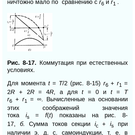
ничтожно мало по
сравнению с
r
и
r
.
6
1
Рис. 8-17.
Коммутация при естественных
условиях.
Для момента
t
=
T
/2 (рис. 8-15)
r
+
r
=
6
1
2
R
+
2
R
= 4
R
, а для
t
= 0 и
t = Т
r
+
r
=
∞. Вычисленные на основании
6
1
этих соображений значения
тока
i
=
f
(
t
)
показаны на рис. 8-
s
17,
б.
Сумма токов секции
i
+
i
при
c
s
наличии э. д. с. самоиндукции, т. е. в