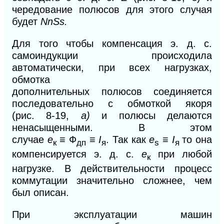
чередование полюсов для этого случая
будет
NnSs.
Для
того чтобы компенсация э. д. с.
самоиндукции происходила
автоматически, при всех нагрузках,
обмотка
дополнительных
полюсов
соединяется
последовательно с обмоткой якоря
(рис.
8-
19,
а)
и полюсы делаются
ненасыщенными. В этом
случае
е
≡
Ф
≡
I
. Так как
e
≡
I
то она
к
дп
я
s
я
компенсируется э. д. с.
е
при любой
к
нагрузке. В действительности процесс
коммутации значительно сложнее, чем
был описан.
При эксплуатации машин