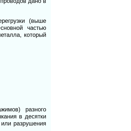
 проводов дано в
ерегрузки (выше
снов­
ной
частью
металла, который
жимов) разного
ыкания в десятки
 или разрушения