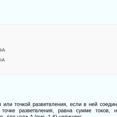
ФА
ФА
м или точкой разветвления, если в ней соеди
 точке раз­ветвления, равна сумме токов, 
р, для узла
А
(рис. 1-6) напишем: