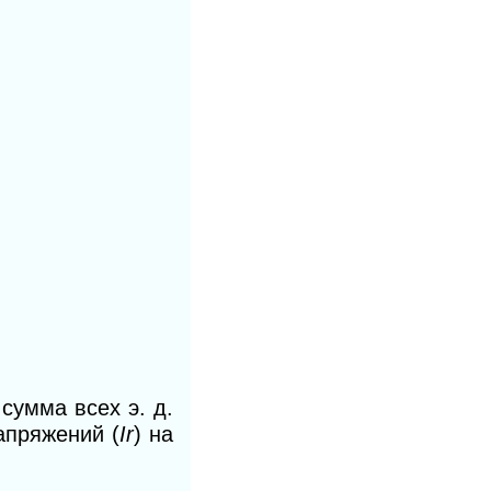
я
сумма всех э. д.
апряжений (
Ir
)
на