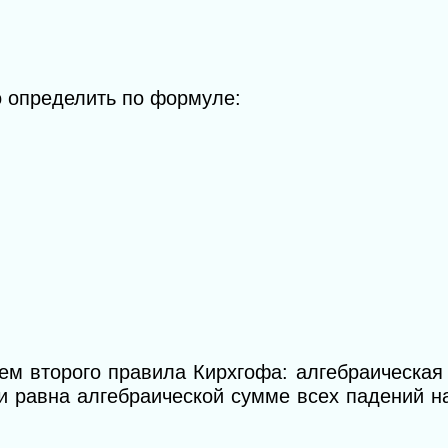
 определить по формуле:
ем второго правила Кирхгофа: алгебраическа
пи равна алгебраической сумме всех падений н