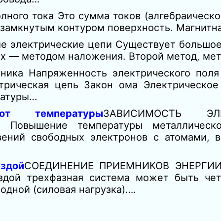
олного тока Это сумма токов (алгебраическо
 замкнутым контуром поверхность. Магнитн
е электрические цепи Существует большое
их — методом наложения. Второй метод, ме
хника Напряженность электрического поля
трическая цепь Закон ома Электрическое
ратуры…
от температуры
ЗАВИСИМОСТЬ ЭЛЕ
Повышение температуры металлическо
ений свободных элек­тронов с атомами, в
ездой
СОЕДИНЕНИЕ ПРИЕМНИКОВ ЭНЕРГИИ
здой трехфазная система может быть че
одной (силовая нагрузка)….