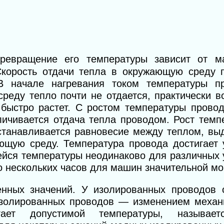
превращение его температуры зависит от м
Скорость отдачи тепла в окружающую среду 
В начале нагревания током температуры п
реду тепло почти не отдается, практически в
 быстро растет. С ростом температуры провод
личивается отдача тепла проводом. Рост тем
устанавливается равновесие между теплом, вы
­щую среду. Температура провода достигает у
йся температуры неодинаково для различных у
о нескольких часов для машин значительной м
нных значе­ний. У изолированных проводов 
изолированных проводов — изменением механи
гает допустимой температуры, называет