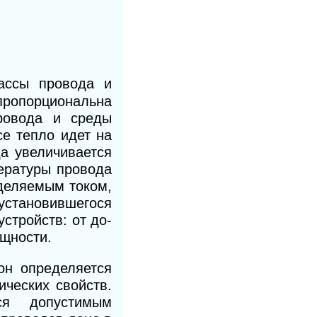
ассы провода и
пропорциональна
ровода и среды
се тепло идет на
а увеличивается
пературы провода
де­ляемым током,
становив­шегося
стройств: от до­
ощности.
он определяется
ческих свойств.
ся допустимым