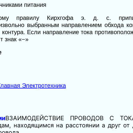
очниками
питания
ому правилу Кирхгофа э. д. с. припи
оизвольно выбранным направлением обхода ко
а контура. Если направление тока противопол
 знак «−»
е
Главная Электротехника
ми
ВЗАИМОДЕЙСТВИЕ ПРОВОДОВ С ТОК
м, находящимся на расстоянии а друг от д
провода…