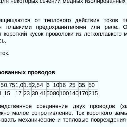
 для некоторых сечений медных изолиро­ванных
защищаются от теплового действия токов п
ия плавкими предо
хранителями
или реле
.
О
 короткий
кусок проволоки из легкоплавкого 
сь,
ток.
рованных проводов
,5
0,75
1,0
1.5
2,5
4
6
10
16
25
35
50
1
15
17
23
30
41
50
80
100
140
170
215
редственное соединение двух проводов (за
жно малое со­противление. Ток короткого зам
вызвать механические и тепловые повреждения