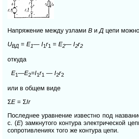
Напряжение между узлами
В
и
Д
цепи можно
U
=
Е
—
I
r
=
Е
— I
r
ВД
1
1
1
2
2
2
откуда
E
—
E
=I
r
— I
r
1
2
1
1
2
2
или в общем виде
Σ
Е =
Σ
Ir
Последнее уравнение известно под названи
с. (
E
) замкнутого контура электрической це
сопротивлениях того же контура цепи.