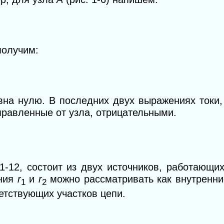
 получим:
авна нулю. В последних двух выражениях токи
правленные от узла, отрицательными.
1-12, состоит из двух источников, работающи
ения
r
и
r
можно рассматривать как внутренн
1
2
етствующих участков цепи.