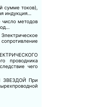
й сумме токов),
ая индукция…
 число методов
тод…
 Электрическое
 сопротивление
КТРИЧЕСКОГО
го проводника
следствие чего
 ЗВЕЗДОЙ При
тырехпроводной