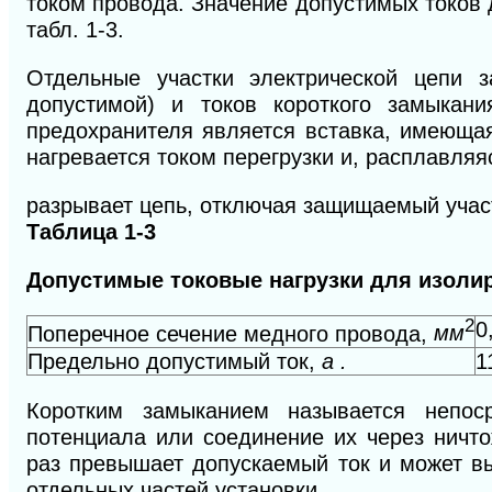
током провода. Значение до­пустимых токов
табл. 1-3.
Отдельные участки электрической цепи 
допустимой) и токов короткого замыкан
предохранителя является вставка, имеющая
нагревается током перегрузки и, расплавляя
разрывает цепь, отключая защищаемый учас
Таблица
1-3
Допустимые токовые нагрузки для изоли
2
0
Поперечное
сечение
медного
провода,
мм
Предельно допу
стимый
ток,
а .
1
Коротким замыканием называется непо­с
потенциала
или соединение их через ничто
раз пре­вышает допускаемый ток и может 
отдельных частей установки.