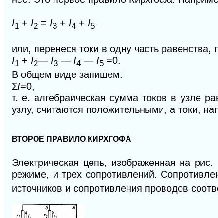
I
+
I
=
I
+
I
+
I
1
2
3
4
5
или, перенеся токи в одну часть равенства,
I
+
I
— I
— I
— I
=0.
1
2
3
4
5
В общем виде запишем:
Σ
I
=0,
т. е. алгебраическая сумма токов в узле р
узлу, считаются положительными, а токи, на
ВТОРОЕ ПРАВИЛО КИРХГОФА
Электрическая цепь, изображенная на рис. 
режиме, и трех сопротивлений. Сопротивл
источников и сопротивления проводов соотв