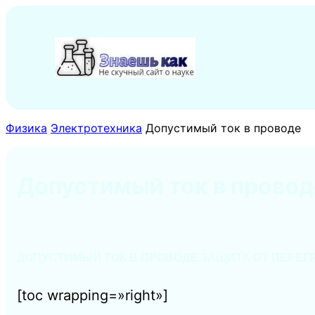
Перейти
к
содержимому
Физика
Электротехника
Допустимый ток в проводе
Допустимый ток в провод
ДОПУСТИМЫЙ ТОК В ПРОВОДЕ ЗАЩИТА ОТ ПЕРЕГ
[toc wrapping=»right»]