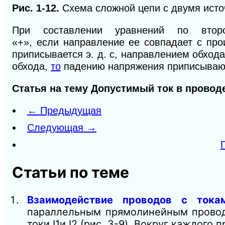
Рис.
1-12.
Схема сложной
цепи
с двумя ист
При составлении уравнений по втор
«+»,
если
направление ее совпадает с пр
приписывается э. д. с, направлением обход
обхода,
то
падению напряжения приписывают
Статья на тему Допустимый ток в провод
← Предыдущая
Следующая →
Статьи по теме
Взаимодействие проводов с тока
параллельным прямолинейным провода
токи I1и I2 (рис. 3-9). Вокруг каждого 