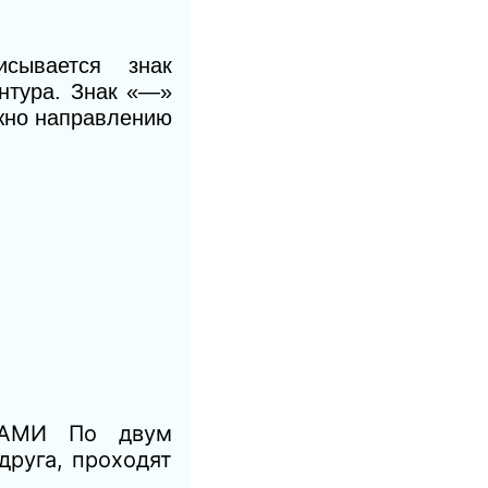
сывается знак
нтура. Знак «—»
ожно направлению
АМИ По двум
руга, проходят